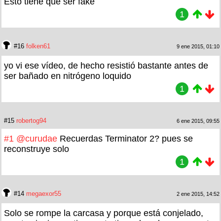
Esto tiene que ser fake
1
#16
folken61
9 ene 2015, 01:10
yo vi ese vídeo, de hecho resistió bastante antes de
ser bañado en nitrógeno loquido
1
#15
robertog94
6 ene 2015, 09:55
#1
@curudae
Recuerdas Terminator 2? pues se
reconstruye solo
1
#14
megaexor55
2 ene 2015, 14:52
Solo se rompe la carcasa y porque está conjelado,