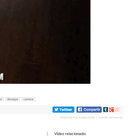
or
derrape
carrera
Compartir
Compartir
Compartir
en
en
en
Reportar por inadecuado o fuente incorrecta
tumblr
Google+
meneame
Vídeo relacionado: