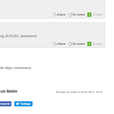
A favor
En contra
(1 voto)
1
fting JAJAJAJ, buenisimo!
A favor
En contra
(1 voto)
1
der dejar comentarios.
 un limón
Enviado por Lidia el 19 dic 2014, 19:31