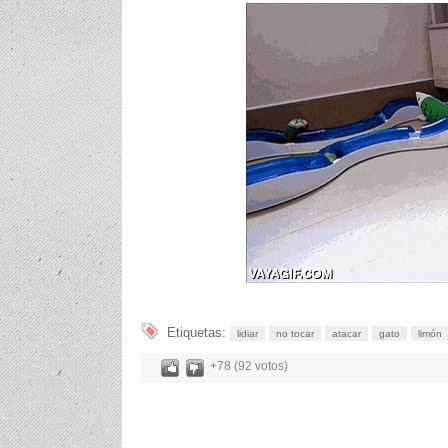
Etiquetas:
lidiar
no tocar
atacar
gato
limón
+78 (92 votos)