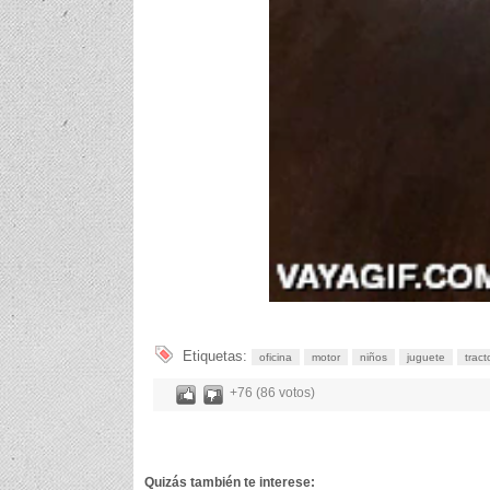
Etiquetas:
oficina
motor
niños
juguete
tract
+76 (86 votos)
Quizás también te interese: