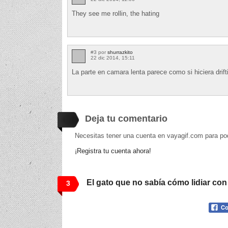
They see me rollin, the hating
#3 por
shurrazkito
22 dic 2014, 15:11
La parte en camara lenta parece como si hiciera dri
Deja tu comentario
Necesitas tener una cuenta en vayagif.com para po
¡Registra tu cuenta ahora!
El gato que no sabía cómo lidiar con
3