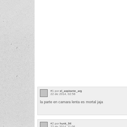
#1 por
el_aspirante_arg
22 dic 2014, 02:58
la parte en camara lenta es mortal jaja
#2 por
hunk_94
22 dic 2014, 11:06