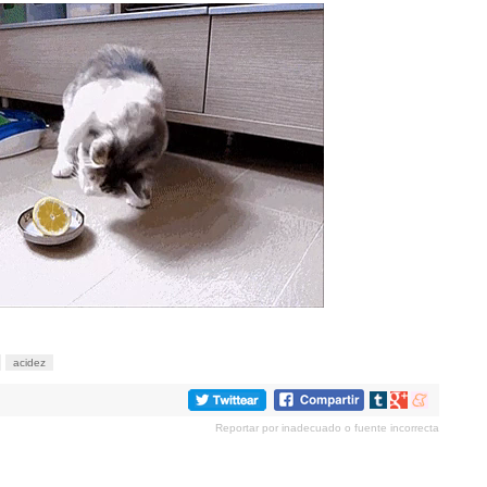
acidez
Compartir
Compartir
Compartir
en
en
en
Reportar por inadecuado o fuente incorrecta
tumblr
Google+
meneame