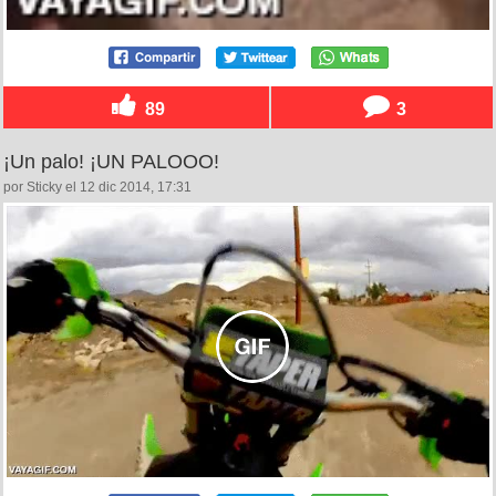
89
3
¡Un palo! ¡UN PALOOO!
por Sticky el 12 dic 2014, 17:31