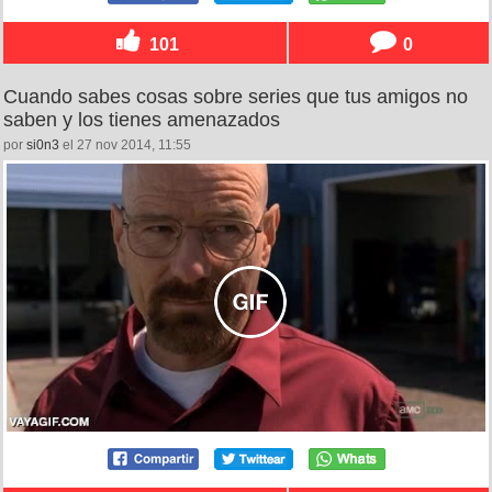
101
0
Cuando sabes cosas sobre series que tus amigos no
saben y los tienes amenazados
por
si0n3
el 27 nov 2014, 11:55