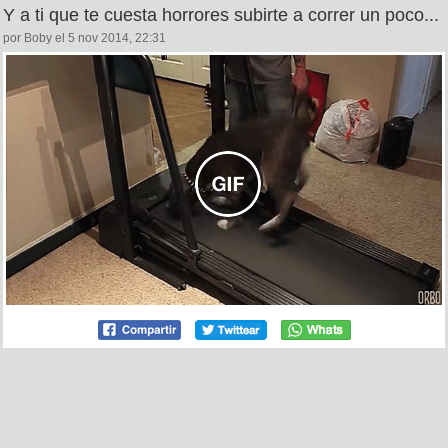
Y a ti que te cuesta horrores subirte a correr un poco...
por Boby el 5 nov 2014, 22:31
127
0
Primer día de trabajo
por
sexyhitler
el 6 nov 2014, 02:22