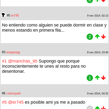
#5
er745
9 nov 2014, 02:13
No entiendo como alguien se puede dormir en clase y
menos estando en primera fila...
2
#3
espejorpg
8 nov 2014, 23:40
#1
@manchas_95
Supongo que porque
inconscientemente te unes al resto para no
desentonar.
1
#6
carlospark
9 nov 2014, 04:32
#5
@er745
es posible ami ya me a pasado
0