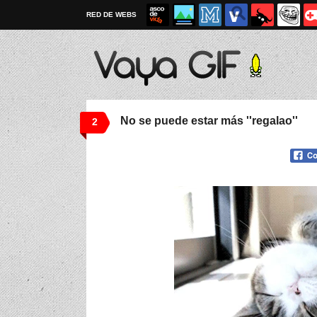
RED DE WEBS
No se puede estar más ''regalao''
2