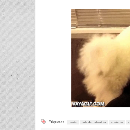
Etiquetas:
perrito
felicidad absoluta
contento
c