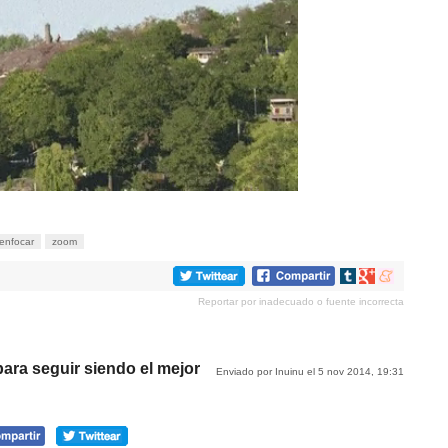
enfocar
zoom
Compartir
Compartir
Compartir
en
en
en
Reportar por inadecuado o fuente incorrecta
tumblr
Google+
meneame
ara seguir siendo el mejor
Enviado por Inuinu el 5 nov 2014, 19:31