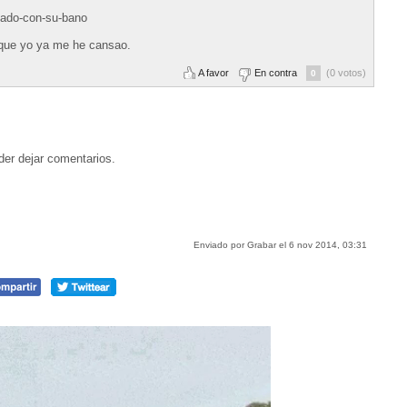
lado-con-su-bano
 que yo ya me he cansao.
A favor
En contra
(0 votos)
0
der dejar comentarios.
Enviado por Grabar el 6 nov 2014, 03:31