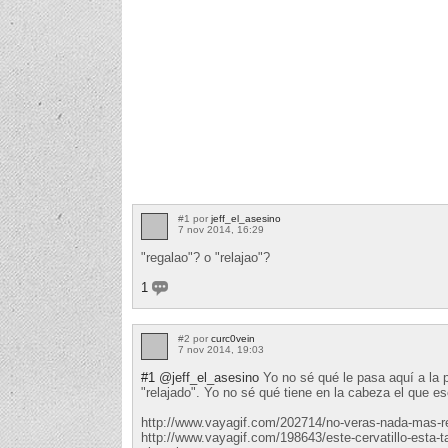
#1 por
jeff_el_asesino
7 nov 2014, 16:29
"regalao"? o "relajao"?
1
#2 por
curc0vein
7 nov 2014, 19:03
#1
@jeff_el_asesino
Yo no sé qué le pasa aquí a la 
"relajado". Yo no sé qué tiene en la cabeza el que es
http://www.vayagif.com/202714/no-veras-nada-mas-re
http://www.vayagif.com/198643/este-cervatillo-esta-t