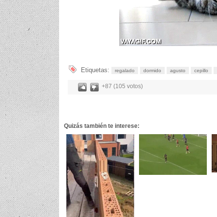
Etiquetas:
regalado
dormido
agusto
cepillo
+87 (105 votos)
Quizás también te interese: