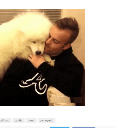
ariñoso
cariño
perro
samoyedo