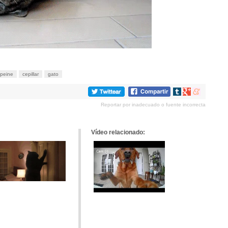
peine
cepillar
gato
Compartir
Compartir
Compartir
en
en
en
Reportar por inadecuado o fuente incorrecta
tumblr
Google+
meneame
Vídeo relacionado: