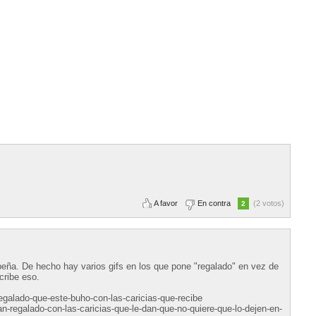
A favor
En contra
(2 votos)
2
peña. De hecho hay varios gifs en los que pone "regalado" en vez de
cribe eso.
galado-que-este-buho-con-las-caricias-que-recibe
an-regalado-con-las-caricias-que-le-dan-que-no-quiere-que-lo-dejen-en-