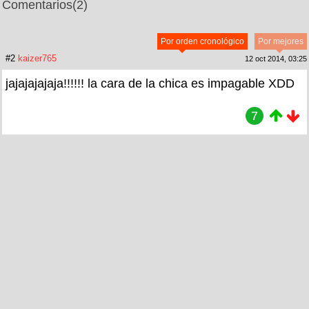
Comentarios
(2)
Por orden cronológico
Por mejores
#2
kaizer765
12 oct 2014, 03:25
jajajajajaja!!!!!! la cara de la chica es impagable XDD
7