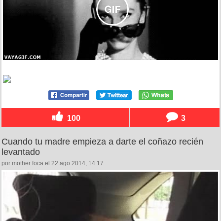
100
3
Cuando tu madre empieza a darte el coñazo recién
levantado
por mother foca el 22 ago 2014, 14:17