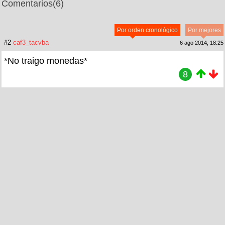
Comentarios
(6)
Por orden cronológico
Por mejores
#2
caf3_tacvba
6 ago 2014, 18:25
*No traigo monedas*
8