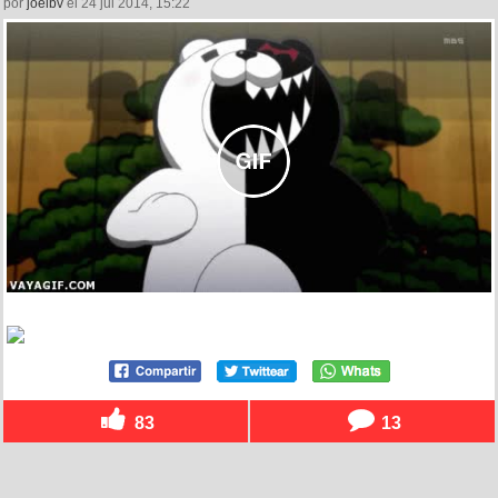
por
joelbv
el 24 jul 2014, 15:22
83
13