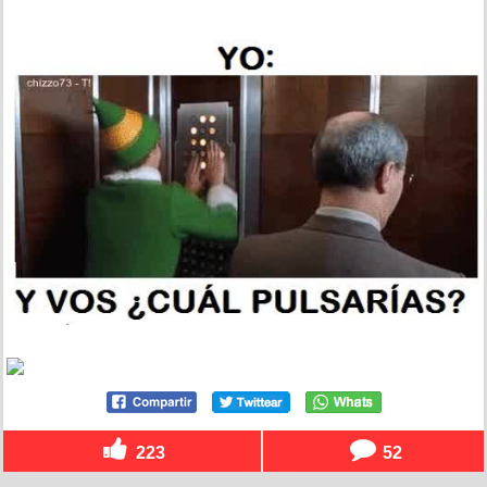
223
52