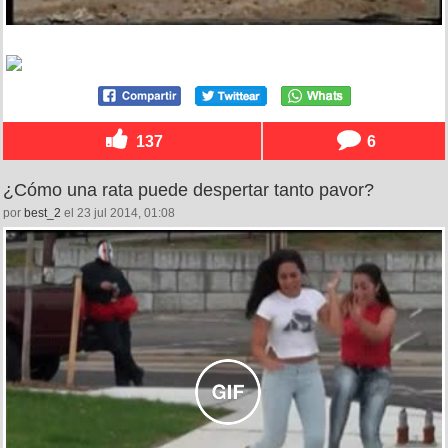
137
6
¿Cómo una rata puede despertar tanto pavor?
por
best_2
el 23 jul 2014, 01:08