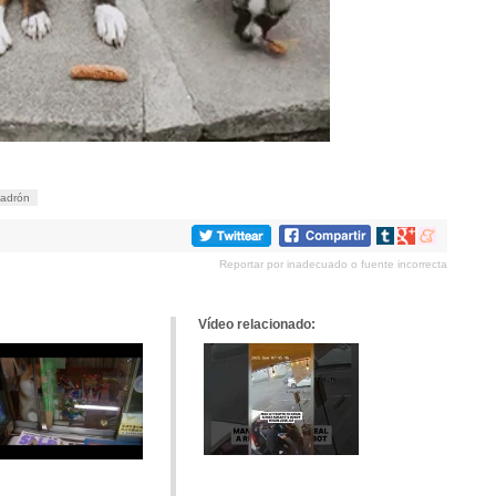
adrón
Compartir
Compartir
Compartir
en
en
en
Reportar por inadecuado o fuente incorrecta
tumblr
Google+
meneame
Vídeo relacionado: