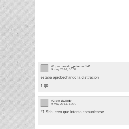
#1 por
maestro_pokemon241
9 may 2014, 06:37
estaba aprobechando la disttracion
1
#2 por
skullady
9 may 2014, 11:09
#1
Shh, creo que intenta comunicarse...