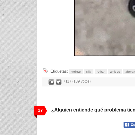
Etiquetas:
trollear
silla
retirar
amigos
aferrar
+117 (189 votos)
¿Alguien entiende qué problema tien
17