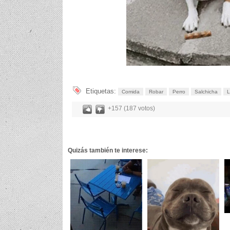
Etiquetas:
Comida
Robar
Perro
Salchicha
L
+157 (187 votos)
Quizás también te interese: