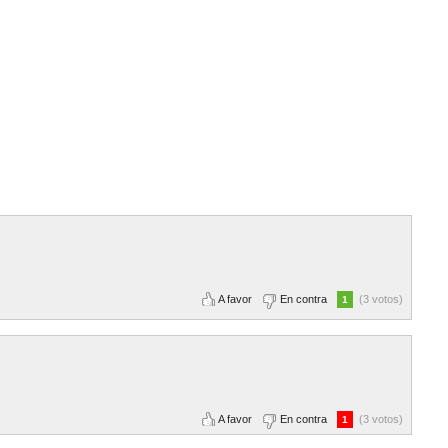
A favor
En contra
(3 votos)
1
A favor
En contra
(3 votos)
1