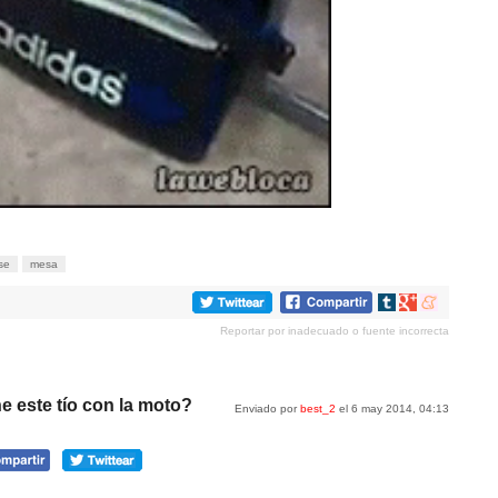
se
mesa
Compartir
Compartir
Compartir
en
en
en
Reportar por inadecuado o fuente incorrecta
tumblr
Google+
meneame
e este tío con la moto?
Enviado por
best_2
el 6 may 2014, 04:13