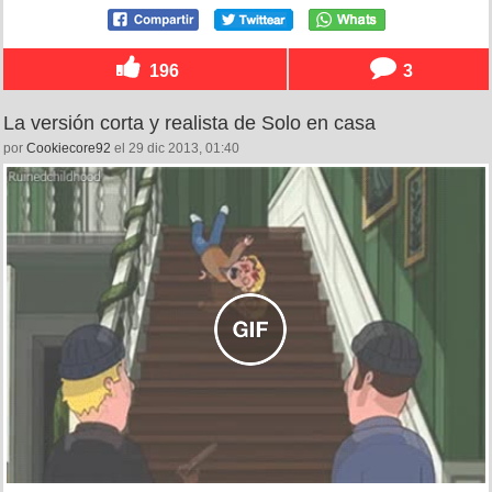
196
3
La versión corta y realista de Solo en casa
por
Cookiecore92
el 29 dic 2013, 01:40