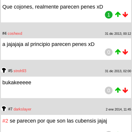
Que cojones, realmente parecen penes xD
1
#4
coshexd
31 dic 2013, 00:12
a jajajaja al principio parecen penes xD
0
#5
stroh93
31 dic 2013, 02:00
bukakeeeee
0
#7
darkslayer
2 ene 2014, 11:45
#2
se parecen por que son las cubensis jajaj