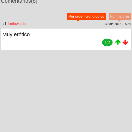
Comentarios
(8)
Por orden cronológico
Por mejores
#1
fanlowaldo
30 dic 2013, 15:36
Muy erótico
12