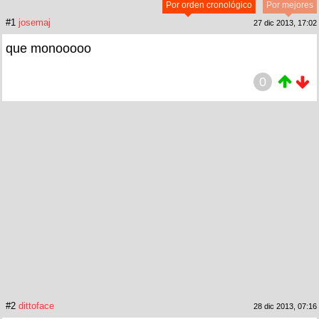
Por orden cronológico
Por mejores
#1
josemaj
27 dic 2013, 17:02
que monooooo
0
#2
dittoface
28 dic 2013, 07:16