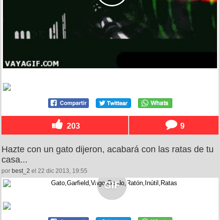
203
9
Hazte con un gato dijeron, acabará con las ratas de tu
casa...
por
best_2
el 22 dic 2013, 19:55