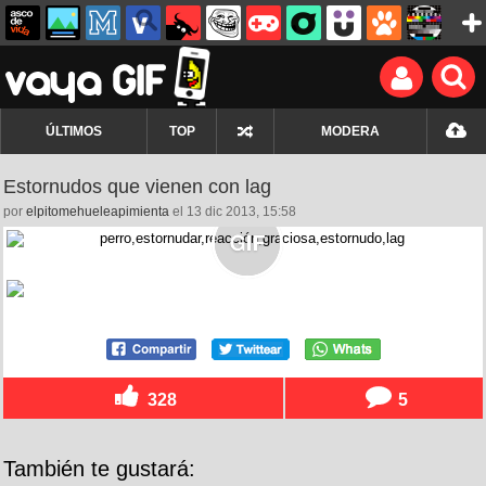
ÚLTIMOS
TOP
MODERA
Estornudos que vienen con lag
por
elpitomehueleapimienta
el 13 dic 2013, 15:58
328
5
También te gustará: