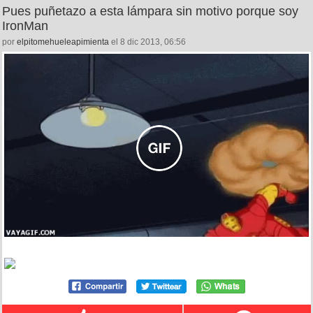
Pues puñetazo a esta lámpara sin motivo porque soy
IronMan
por
elpitomehueleapimienta
el 8 dic 2013, 06:56