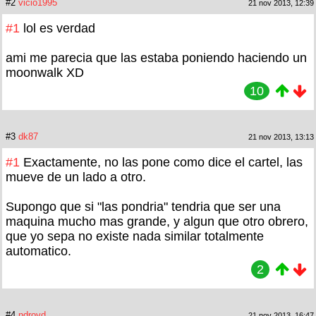
#2
vicio1995
21 nov 2013, 12:39
#1
lol es verdad
ami me parecia que las estaba poniendo haciendo un
moonwalk XD
10
#3
dk87
21 nov 2013, 13:13
#1
Exactamente, no las pone como dice el cartel, las
mueve de un lado a otro.
Supongo que si "las pondria" tendria que ser una
maquina mucho mas grande, y algun que otro obrero,
que yo sepa no existe nada similar totalmente
automatico.
2
#4
ndroyd
21 nov 2013, 16:47