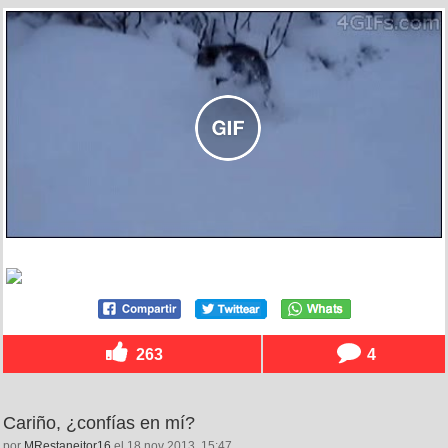
263
4
Cariño, ¿confías en mí?
por
MRestaneitor16
el 18 nov 2013, 15:47