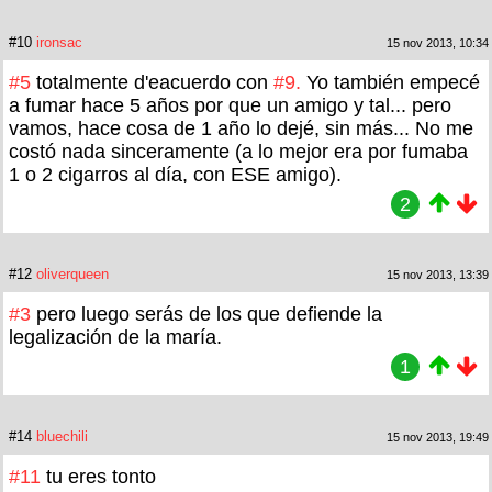
#10
ironsac
15 nov 2013, 10:34
#5
totalmente d'eacuerdo con
#9.
Yo también empecé
a fumar hace 5 años por que un amigo y tal... pero
vamos, hace cosa de 1 año lo dejé, sin más... No me
costó nada sinceramente (a lo mejor era por fumaba
1 o 2 cigarros al día, con ESE amigo).
2
#12
oliverqueen
15 nov 2013, 13:39
#3
pero luego serás de los que defiende la
legalización de la maría.
1
#14
bluechili
15 nov 2013, 19:49
#11
tu eres tonto