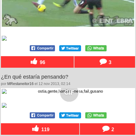
96
3
¿En qué estaría pensando?
por
MRestaneitor16
el 12 nov 2013, 02:14
119
2