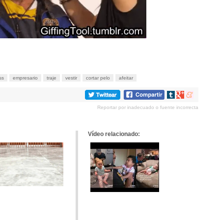
ss
empresario
traje
vestir
cortar pelo
afeitar
Compartir
Compartir
Compartir
en
en
en
Reportar por inadecuado o fuente incorrecta
tumblr
Google+
meneame
Vídeo relacionado: