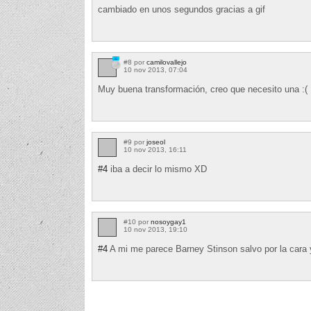
cambiado en unos segundos gracias a gif
#8 por
camilovallejo
10 nov 2013, 07:04
Muy buena transformación, creo que necesito una :(
#9 por
joseol
10 nov 2013, 16:11
#4
iba a decir lo mismo XD
#10 por
nosoygay1
10 nov 2013, 19:10
#4
A mi me parece Barney Stinson salvo por la cara 