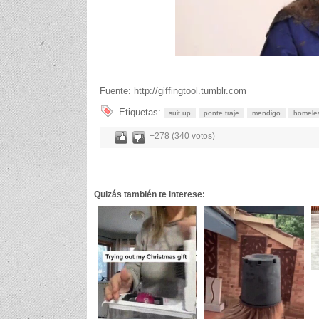
Fuente: http://giffingtool.tumblr.com
Etiquetas:
suit up
ponte traje
mendigo
homele
+278 (340 votos)
Quizás también te interese: