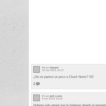
#4 por
daryami
10 nov 2013, 01:17
¿No se parece un poco a Chuck Norris? XD
2
#1 por
pofi_LoooL
9 nov 2013, 23:18
Hubiera sido genial que le hubieran dejado el peinad