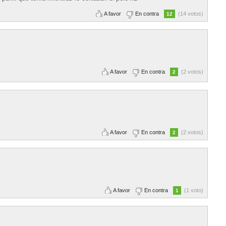
A favor
En contra
(14 votos)
12
A favor
En contra
(2 votos)
2
A favor
En contra
(2 votos)
2
A favor
En contra
(1 voto)
1