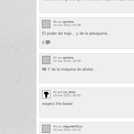
#6 por
geminis
10 nov 2013, 02:38
El poder del traje... y de la peluquería...
1
#7 por
geminis
10 nov 2013, 02:39
#6
Y de la máquina de afeitar...
#2 por
cm_blast
10 nov 2013, 00:42
respect the beard
#3 por
miguelin051cc
10 nov 2013, 01:10