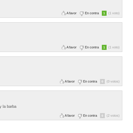
A favor
En contra
(1 voto)
1
A favor
En contra
(1 voto)
1
A favor
En contra
(0 votos)
0
y la barba
A favor
En contra
(2 votos)
0