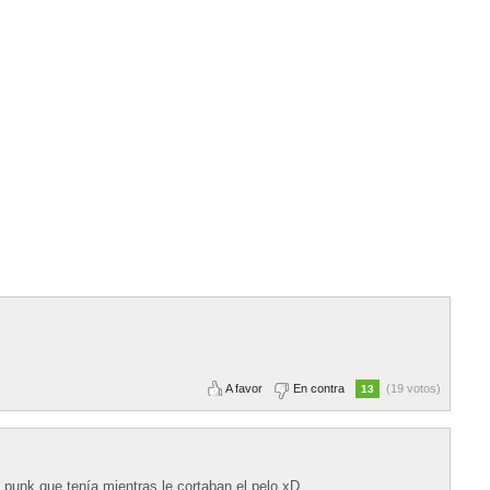
A favor
En contra
(19 votos)
13
o punk que tenía mientras le cortaban el pelo xD