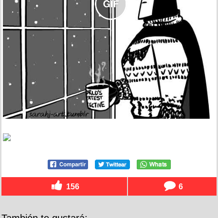
156
6
También te gustará: