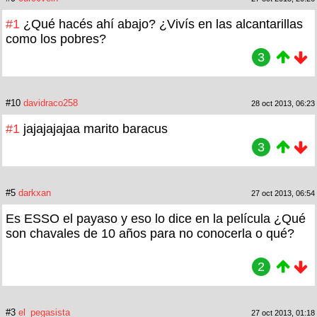
#1
¿Qué hacés ahí abajo? ¿Vivís en las alcantarillas
como los pobres?
3
#10
davidraco258
28 oct 2013, 06:23
#1
jajajajajaa marito baracus
3
#5
darkxan
27 oct 2013, 06:54
Es ESSO el payaso y eso lo dice en la película ¿Qué
son chavales de 10 años para no conocerla o qué?
2
#3
el_pegasista
27 oct 2013, 01:18