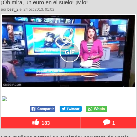
¡Oh mira, un euro en el suelo! ¡Mío!
por
best_2
el 24 oct 2013, 01:02
183
1