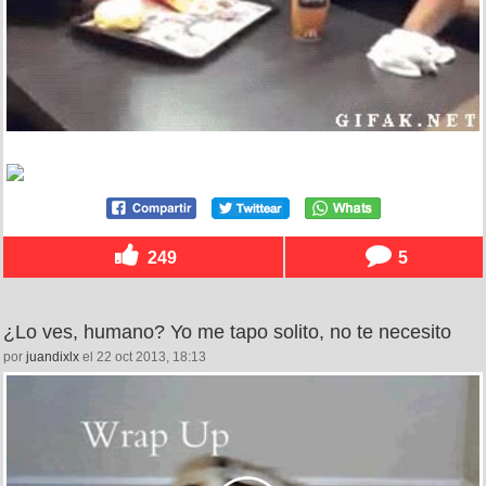
249
5
¿Lo ves, humano? Yo me tapo solito, no te necesito
por
juandixlx
el 22 oct 2013, 18:13