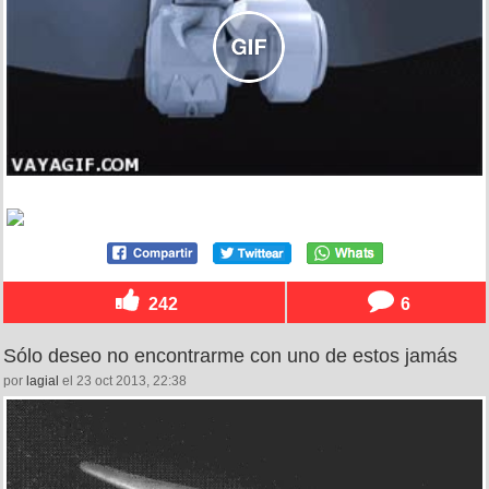
242
6
Sólo deseo no encontrarme con uno de estos jamás
por
lagial
el 23 oct 2013, 22:38