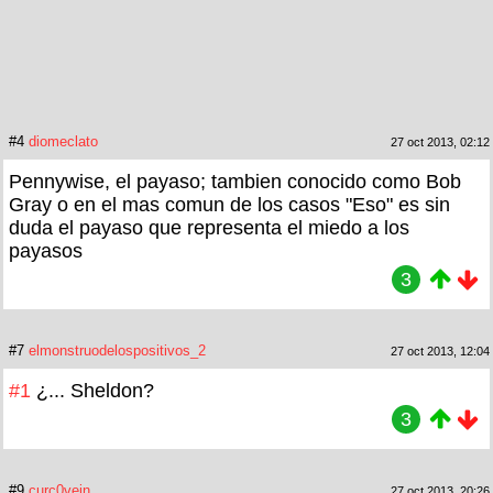
#4
diomeclato
27 oct 2013, 02:12
Pennywise, el payaso; tambien conocido como Bob
Gray o en el mas comun de los casos "Eso" es sin
duda el payaso que representa el miedo a los
payasos
3
#7
elmonstruodelospositivos_2
27 oct 2013, 12:04
#1
¿... Sheldon?
3
#9
curc0vein
27 oct 2013, 20:26