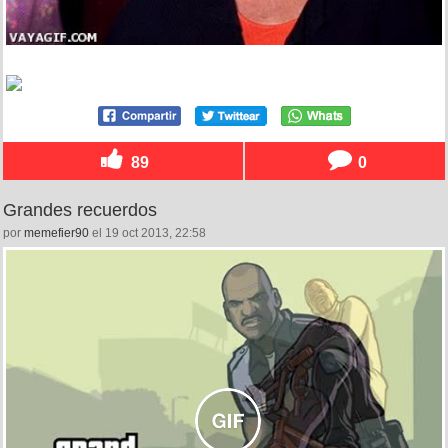
89
0
Grandes recuerdos
por
memefier90
el 19 oct 2013, 22:58