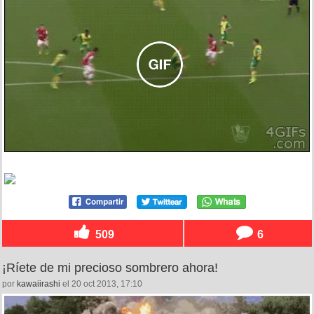
509
6
¡Ríete de mi precioso sombrero ahora!
por
kawaiirashi
el 20 oct 2013, 17:10