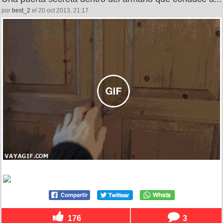
por
best_2
el 20 oct 2013, 21:17
176
3