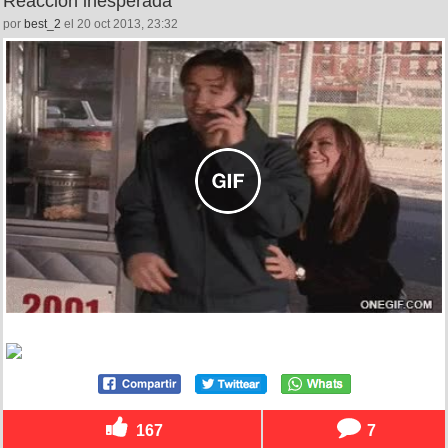
Reacción inesperada
por
best_2
el 20 oct 2013, 23:32
167
7