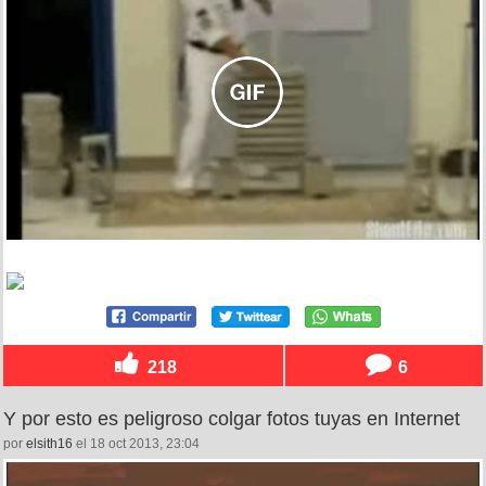
218
6
Y por esto es peligroso colgar fotos tuyas en Internet
por
elsith16
el 18 oct 2013, 23:04