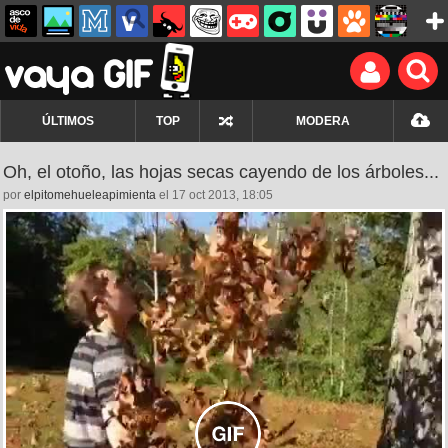
ÚLTIMOS
TOP
MODERA
Oh, el otoño, las hojas secas cayendo de los árboles...
por
elpitomehueleapimienta
el 17 oct 2013, 18:05