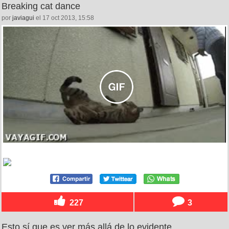
Breaking cat dance
por
javiagui
el 17 oct 2013, 15:58
227
3
Esto sí que es ver más allá de lo evidente