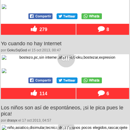
279
8
Yo cuando no hay Internet
por
GokuSsjGod
el 15 oct 2013, 00:47
114
6
Los niños son así de espontáneos, ¡si le pica pues le
pica!
por
drasyx
el 17 oct 2013, 04:57