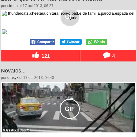
por
stroop
el 17 oct 2013, 06:27
121
4
Novatos...
por
drasyx
el 17 oct 2013, 04:43