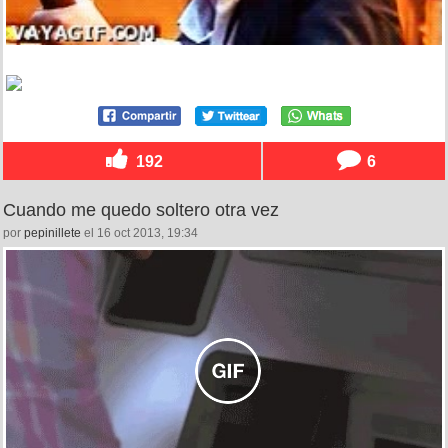
192
6
Cuando me quedo soltero otra vez
por
pepinillete
el 16 oct 2013, 19:34