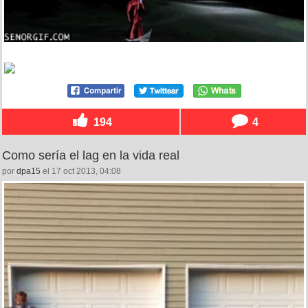
194
4
Como sería el lag en la vida real
por
dpa15
el 17 oct 2013, 04:08