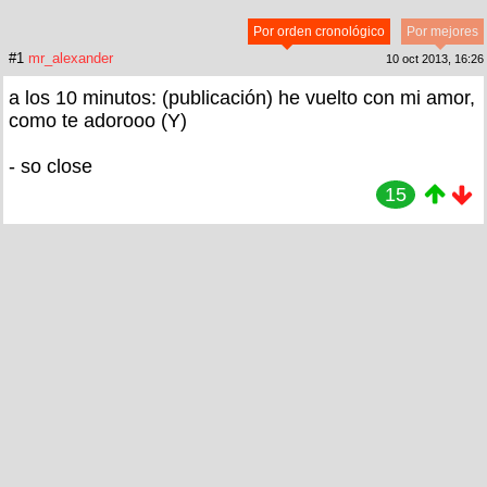
Por orden cronológico
Por mejores
#1
mr_alexander
10 oct 2013, 16:26
a los 10 minutos: (publicación) he vuelto con mi amor,
como te adorooo (Y)
- so close
15