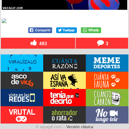
493
3
© vayagif.com –
Versión clásica