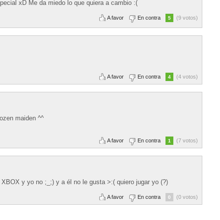
pecial xD Me da miedo lo que quiera a cambio :(
A favor
En contra
(9 votos)
5
A favor
En contra
(4 votos)
4
 Rozen maiden ^^
A favor
En contra
(7 votos)
1
XBOX y yo no ;_;) y a él no le gusta >:( quiero jugar yo (?)
A favor
En contra
(0 votos)
0