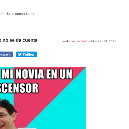
der dejar comentarios.
o no se da cuenta
Enviado por
naxete95
el 4 oct 2013, 17:49