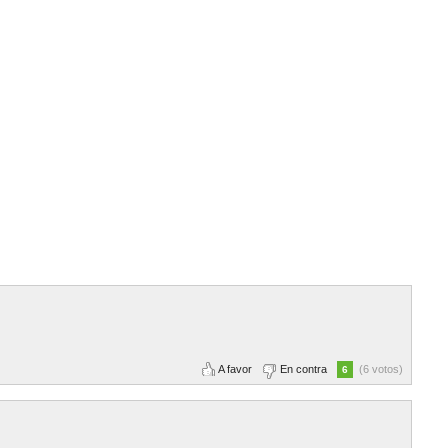
A favor
En contra
(6 votos)
6