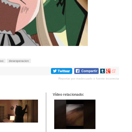
oo
desesperacion
Compartir
Compartir
Compartir
en
en
en
Reportar por inadecuado o fuente incorrecta
tumblr
Google+
meneame
Vídeo relacionado: