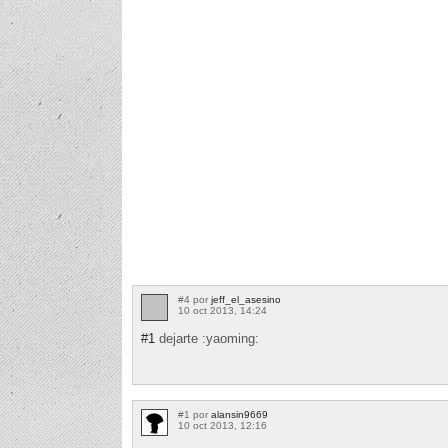
#4 por
jeff_el_asesino
10 oct 2013, 14:24
#1
dejarte :yaoming:
#1 por
alansin9669
10 oct 2013, 12:16