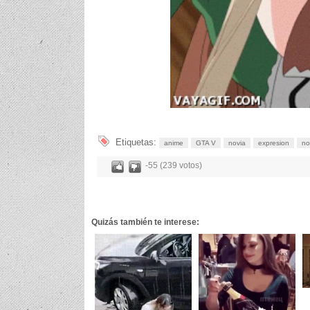
Etiquetas:
anime
GTA V
novia
expresion
no
-55 (239 votos)
Quizás también te interese: