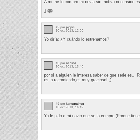
A mi me lo compró mi novia sin motivo ni ocasión es
1
#2 por
pippin
10 oct 2013, 12:50
Yo diría: ¿Y cuándo lo estrenamos?
#3 por
nerissa
10 oct 2013, 13:46
por si a alguien le interesa saber de que serie es...
os la recomiendo,es muy graciosa! ;)
#5 por
kanuunchou
10 oct 2013, 16:49
Yo le pido a mi novio que se lo compre (Porque tiene 