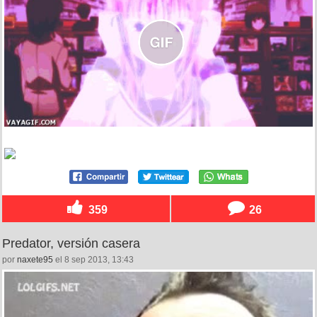
359
26
Predator, versión casera
por
naxete95
el 8 sep 2013, 13:43