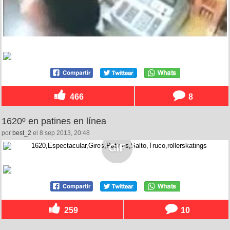
466
8
1620º en patines en línea
por
best_2
el 8 sep 2013, 20:48
259
10