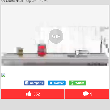
por
zeusfull36
el 6 sep 2013, 19:26
352
9