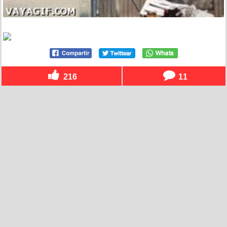
216
11