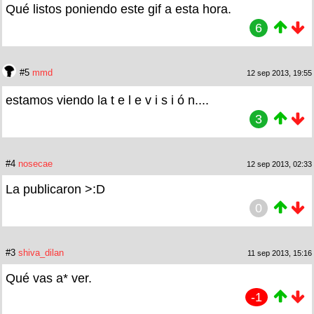
Qué listos poniendo este gif a esta hora.
6
#5
mmd
12 sep 2013, 19:55
estamos viendo la t e l e v i s i ó n....
3
#4
nosecae
12 sep 2013, 02:33
La publicaron >:D
0
#3
shiva_dilan
11 sep 2013, 15:16
Qué vas a* ver.
-1