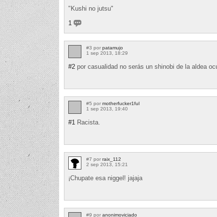
"Kushi no jutsu"
1
#3 por
patamujo
1 sep 2013, 18:29
#2
por casualidad no serás un shinobi de la aldea ocu
#5 por
motherfucker1ful
1 sep 2013, 19:40
#1
Racista.
#7 por
raix_112
2 sep 2013, 15:21
¡Chupate esa niggel! jajaja
#9 por
anonimoviciado