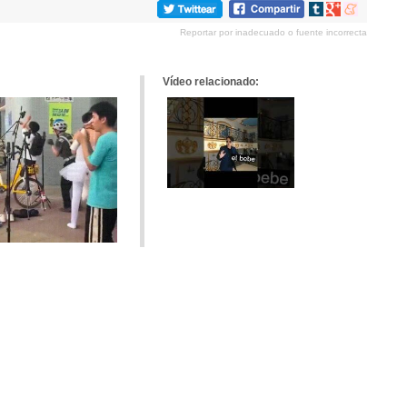
Compartir
Compartir
Compartir
en
en
en
Reportar por inadecuado o fuente incorrecta
tumblr
Google+
meneame
Vídeo relacionado: