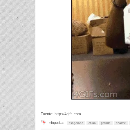
Fuente: http://4gifs.com
Etiquetas:
exagerado
chino
grande
enorme