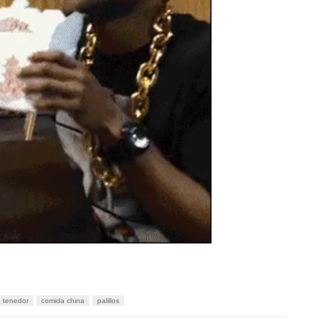
tenedor
comida china
palillos