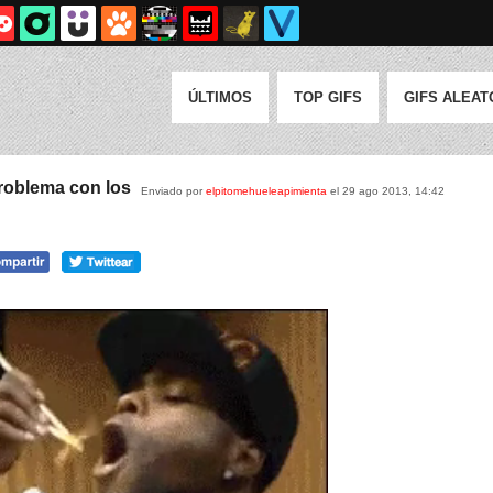
ÚLTIMOS
TOP GIFS
GIFS ALEAT
roblema con los
Enviado por
elpitomehueleapimienta
el 29 ago 2013, 14:42