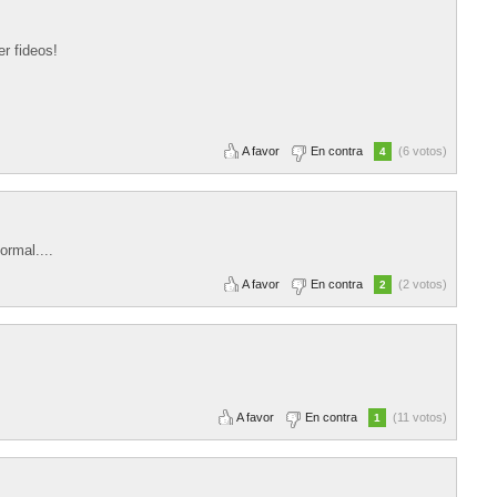
er fideos!
A favor
En contra
(6 votos)
4
ormal....
A favor
En contra
(2 votos)
2
A favor
En contra
(11 votos)
1