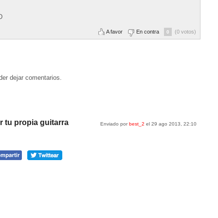
D
A favor
En contra
(0 votos)
0
der dejar comentarios.
 tu propia guitarra
Enviado por
best_2
el 29 ago 2013, 22:10