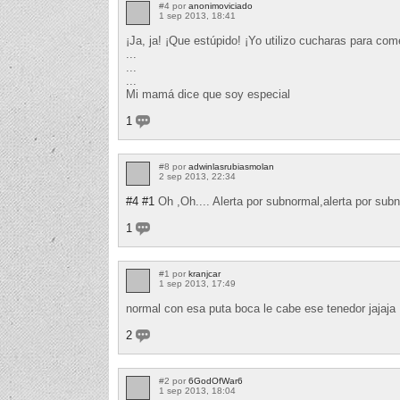
#4 por
anonimoviciado
1 sep 2013, 18:41
¡Ja, ja! ¡Que estúpido! ¡Yo utilizo cucharas para com
...
...
...
Mi mamá dice que soy especial
1
#8 por
adwinlasrubiasmolan
2 sep 2013, 22:34
#4
#1
Oh ,Oh.... Alerta por subnormal,alerta por subn
1
#1 por
kranjcar
1 sep 2013, 17:49
normal con esa puta boca le cabe ese tenedor jajaja
2
#2 por
6GodOfWar6
1 sep 2013, 18:04