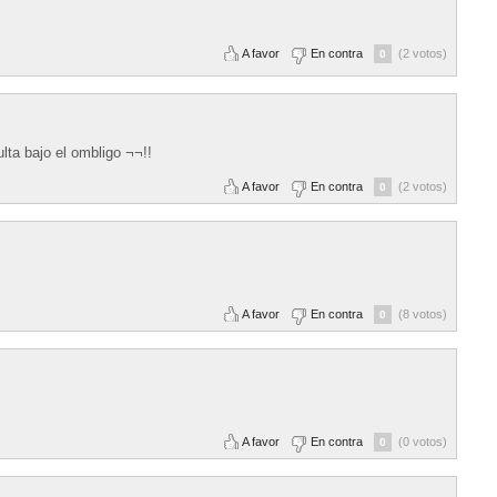
A favor
En contra
(2 votos)
0
lta bajo el ombligo ¬¬!!
A favor
En contra
(2 votos)
0
A favor
En contra
(8 votos)
0
A favor
En contra
(0 votos)
0