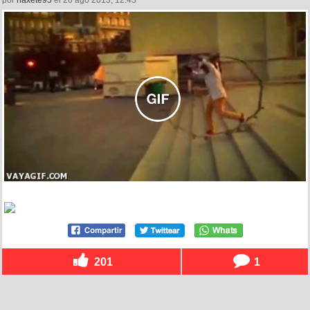
por
naxete95
el 26 ago 2013, 12:43
201
1