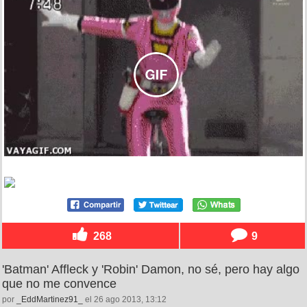
268
9
'Batman' Affleck y 'Robin' Damon, no sé, pero hay algo
que no me convence
por
_EddMartinez91_
el 26 ago 2013, 13:12