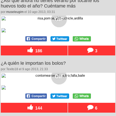
¿Así que ahora no tienes verano por tocarte los
huevos todo el año? Cuéntame más
por
museleugim
el 10 ago 2013, 03:31
186
3
¿A quién le importan los bolos?
por Texito18 el 9 ago 2013, 21:33
144
6