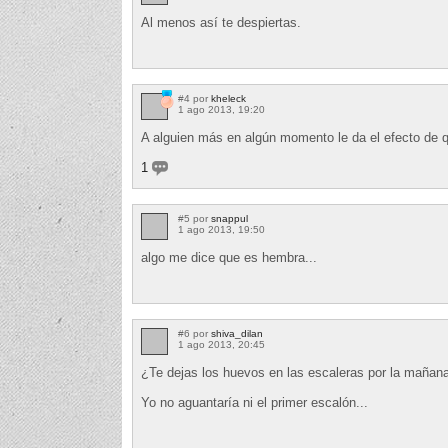
Al menos así te despiertas.
#4 por
kheleck
1 ago 2013, 19:20
A alguien más en algún momento le da el efecto de 
1
#5 por
snappul
1 ago 2013, 19:50
algo me dice que es hembra...
#6 por
shiva_dilan
1 ago 2013, 20:45
¿Te dejas los huevos en las escaleras por la mañan
Yo no aguantaría ni el primer escalón...