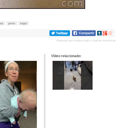
ras
perro
bajar
Compartir
Compartir
Compartir
en
en
en
Reportar por inadecuado o fuente incorrecta
tumblr
Google+
meneame
Vídeo relacionado: