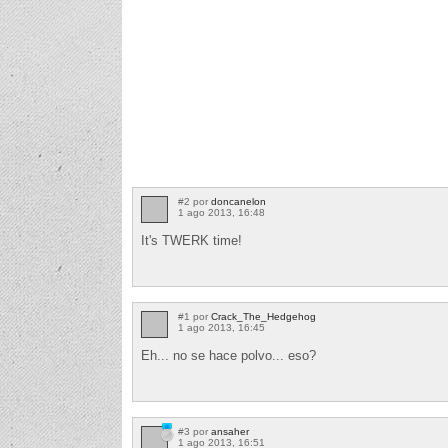
#2 por
doncanelon
1 ago 2013, 16:48
It's TWERK time!
#1 por
Crack_The_Hedgehog
1 ago 2013, 16:45
Eh... no se hace polvo... eso?
#3 por
ansaher
1 ago 2013, 16:51