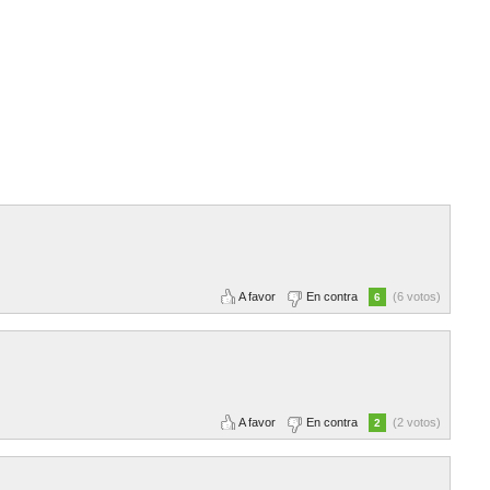
A favor
En contra
(6 votos)
6
A favor
En contra
(2 votos)
2