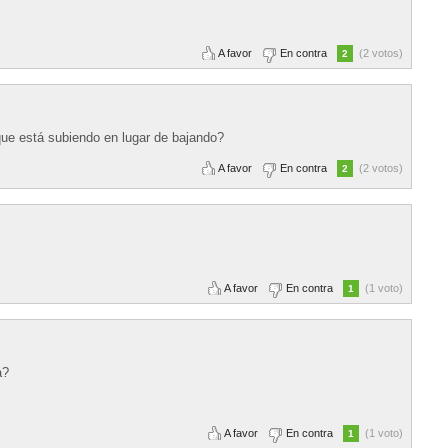
A favor
En contra
(2 votos)
2
que está subiendo en lugar de bajando?
A favor
En contra
(2 votos)
2
A favor
En contra
(1 voto)
1
a?
A favor
En contra
(1 voto)
1