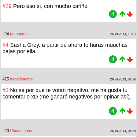
#29
Pero eso sí, con mucho cariño
4
#24
geronymus
26 jul 2013, 13:01
#4
Sasha Grey, a partir de ahora te haras muuchas
pajas por ella.
4
#15
negativadme
26 jul 2013, 01:26
#3
No se por qué te votan negativo, me ha gusta tu
comentario xD (me ganaré negativos por opinar así).
4
#20
Chavarinator
26 jul 2013, 04:59