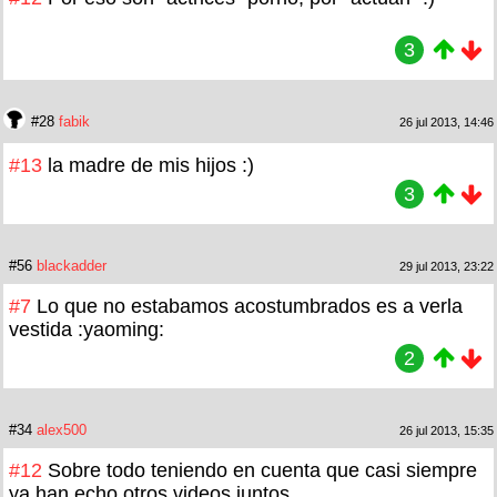
3
#28
fabik
26 jul 2013, 14:46
#13
la madre de mis hijos :)
3
#56
blackadder
29 jul 2013, 23:22
#7
Lo que no estabamos acostumbrados es a verla
vestida :yaoming:
2
#34
alex500
26 jul 2013, 15:35
#12
Sobre todo teniendo en cuenta que casi siempre
ya han echo otros videos juntos