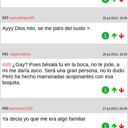
#43
samuellopez95
26 jul 2013, 19:45
Ayyy Dios mio, se me paro del susto >.
1
#41
negativadme
26 jul 2013, 18:53
#40
¿Gay? Pues bésala tu en la boca, no te jode, a
mi me daría asco. Será una gran persona, no lo dudo.
Pero ha hecho marranadas acojonantes con esa
boquita.
1
#49
perrencio1234
27 jul 2013, 06:58
Ya decia yo que me era algo familiar
1