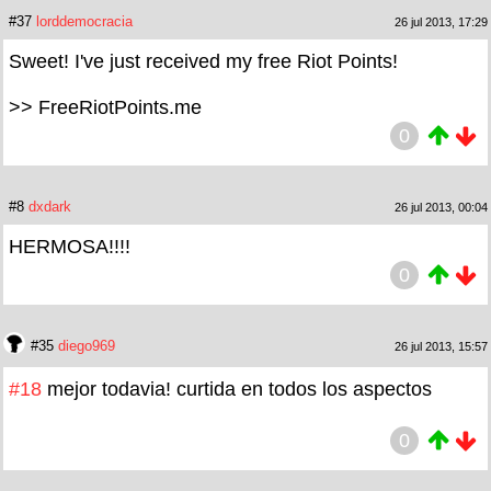
#37
lorddemocracia
26 jul 2013, 17:29
Sweet! I've just received my free Riot Points!
>> FreeRiotPoints.me
0
#8
dxdark
26 jul 2013, 00:04
HERMOSA!!!!
0
#35
diego969
26 jul 2013, 15:57
#18
mejor todavia! curtida en todos los aspectos
0