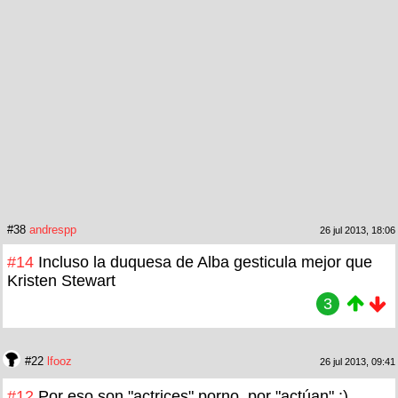
#38
andrespp
26 jul 2013, 18:06
#14
Incluso la duquesa de Alba gesticula mejor que
Kristen Stewart
3
#22
lfooz
26 jul 2013, 09:41
#12
Por eso son "actrices" porno, por "actúan" :)