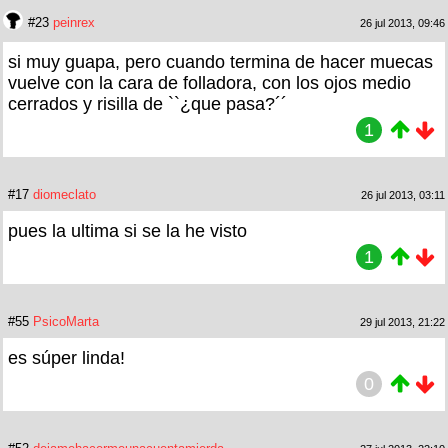
#23
peinrex
26 jul 2013, 09:46
si muy guapa, pero cuando termina de hacer muecas
vuelve con la cara de folladora, con los ojos medio
cerrados y risilla de ``¿que pasa?´´
1
#17
diomeclato
26 jul 2013, 03:11
pues la ultima si se la he visto
1
#55
PsicoMarta
29 jul 2013, 21:22
es súper linda!
0