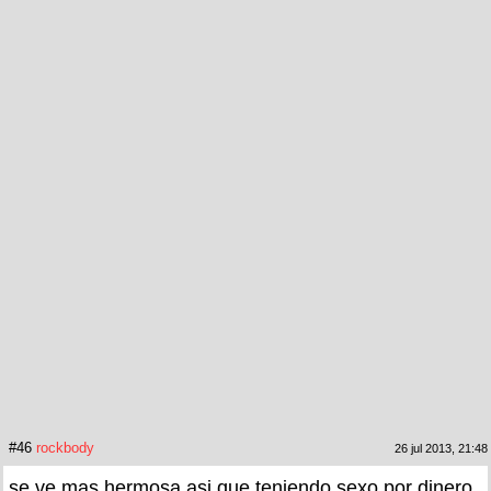
#46
rockbody
26 jul 2013, 21:48
se ve mas hermosa asi que teniendo sexo por dinero