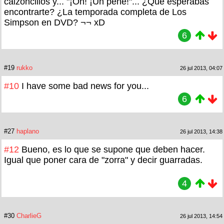
calzoncillos y... "¡Oh! ¡Un pene!"... ¿Qué esperabas
encontrarte? ¿La temporada completa de Los
Simpson en DVD? ¬¬ xD
6
#19
rukko
26 jul 2013, 04:07
#10
I have some bad news for you...
6
#27
haplano
26 jul 2013, 14:38
#12
Bueno, es lo que se supone que deben hacer.
Igual que poner cara de "zorra" y decir guarradas.
4
#30
CharlieG
26 jul 2013, 14:54