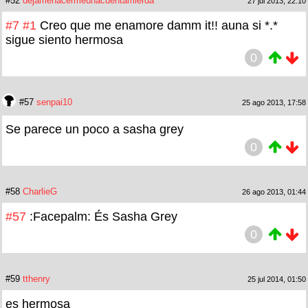
#52
dejamehacermeunacuentamierda
27 jul 2013, 22:10
#7
#1
Creo que me enamore damm it!! auna si *.*
sigue siento hermosa
0
#57
senpai10
25 ago 2013, 17:58
Se parece un poco a sasha grey
0
#58
CharlieG
26 ago 2013, 01:44
#57
:Facepalm: És Sasha Grey
0
#59
tthenry
25 jul 2014, 01:50
es hermosa