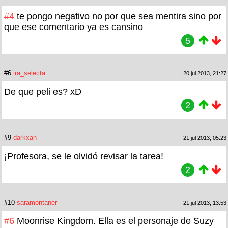
#4
te pongo negativo no por que sea mentira sino por
que ese comentario ya es cansino
5
#6
ira_selecta
20 jul 2013, 21:27
De que peli es? xD
2
#9
darkxan
21 jul 2013, 05:23
¡Profesora, se le olvidó revisar la tarea!
2
#10
saramontaner
21 jul 2013, 13:53
#6
Moonrise Kingdom. Ella es el personaje de Suzy