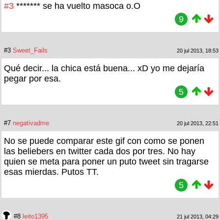
#3
******* se ha vuelto masoca o.O
9
#3
Sweet_Fails
20 jul 2013, 18:53
Qué decir... la chica está buena... xD yo me dejaría
pegar por esa.
5
#7
negativadme
20 jul 2013, 22:51
No se puede comparar este gif con como se ponen
las beliebers en twitter cada dos por tres. No hay
quien se meta para poner un puto tweet sin tragarse
esas mierdas. Putos TT.
5
#8
leito1395
21 jul 2013, 04:29