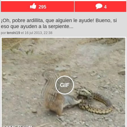
295
4
¡Oh, pobre ardillita, que alguien le ayude! Bueno, si
eso que ayuden a la serpiente...
por
tenshi19
el 16 jul 2013, 22:38