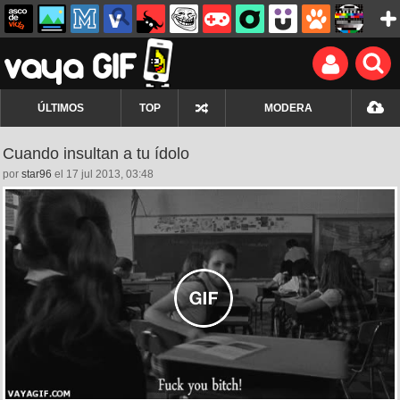
ÚLTIMOS
TOP
MODERA
Cuando insultan a tu ídolo
por
star96
el 17 jul 2013, 03:48