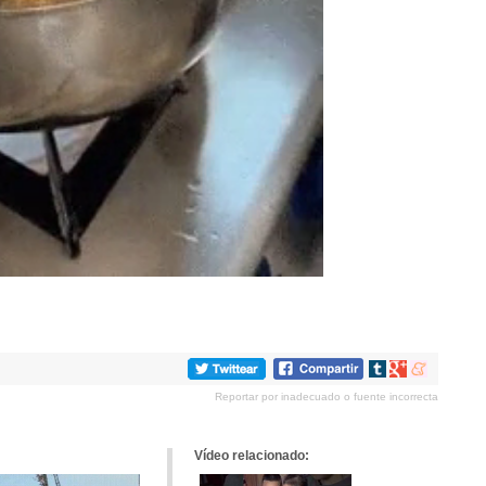
Compartir
Compartir
Compartir
en
en
en
Reportar por inadecuado o fuente incorrecta
tumblr
Google+
meneame
Vídeo relacionado: