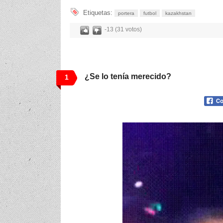
Etiquetas:
portera
futbol
kazakhstan
-13 (31 votos)
¿Se lo tenía merecido?
1