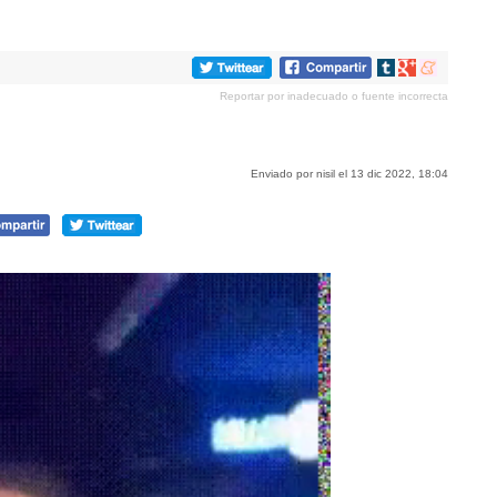
Compartir
Compartir
Compartir
en
en
en
Reportar por inadecuado o fuente incorrecta
tumblr
Google+
meneame
Enviado por nisil el 13 dic 2022, 18:04