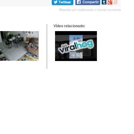
Compartir
Compartir
Compartir
en
en
en
Reportar por inadecuado o fuente incorrecta
tumblr
Google+
meneame
Vídeo relacionado: