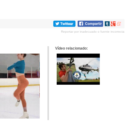
Compartir
Compartir
Compartir
en
en
en
Reportar por inadecuado o fuente incorrecta
tumblr
Google+
meneame
Vídeo relacionado: