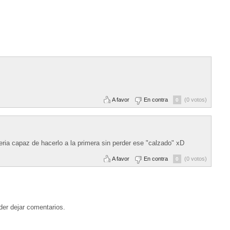
A favor
En contra
(0 votos)
0
ria capaz de hacerlo a la primera sin perder ese "calzado" xD
A favor
En contra
(0 votos)
0
der dejar comentarios.