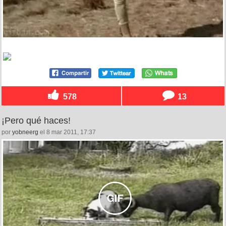
578
13
¡Pero qué haces!
por
yobneerg
el 8 mar 2011, 17:37