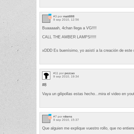
#3 por
matt888
9 sep 2010, 12:56
Buaaaaah, 4chan llega a VG!!!!
CALL THE AMBER LAMPS!!!!!
xDDD Es buenísimo, yo asistí a la creación de es
#11 por
pezcao
9 sep 2010, 19:34
#8
Vaya un gilipollas estas hecho...mira el video en yo
#7 por
nikens
9 sep 2010, 15:37
Que alguien me explique vuestro rollo, que no entien