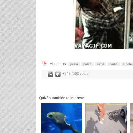
Etiquetas:
pelea
paliza
lucha
barba
autobú
+247 (563 votos)
Quizás también te interese: