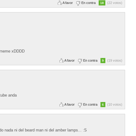
A favor
En contra
(22 votos)
18
te meme xDDDD
A favor
En contra
(19 votos)
9
utube anda
A favor
En contra
(10 votos)
6
do nada ni del beard man ni del amber lamps... :S