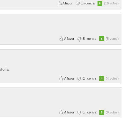
A favor
En contra
(10 votos)
6
A favor
En contra
(5 votos)
5
toria.
A favor
En contra
(4 votos)
4
A favor
En contra
(9 votos)
3