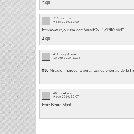
2
#10 por
atraco
9 sep 2010, 18:09
http://www.youtube.com/watch?v=Jv02lhXoIgE
4
#12 por
girlgamer
10 sep 2010, 11:28
#10
Miradlo, merece la pena, así os enterais de la his
#6 por
atraco
9 sep 2010, 15:07
Epic Beard Man!