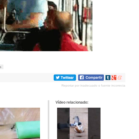
s
Compartir
Compartir
Compartir
en
en
en
Reportar por inadecuado o fuente incorrecta
tumblr
Google+
meneame
Vídeo relacionado: