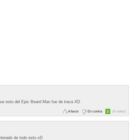
que esto del Epic Beard Man fue de traca XD
A favor
En contra
(6 votos)
2
nterado de todo esto xD