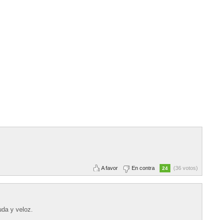
A favor
En contra
(36 votos)
24
uda y veloz.