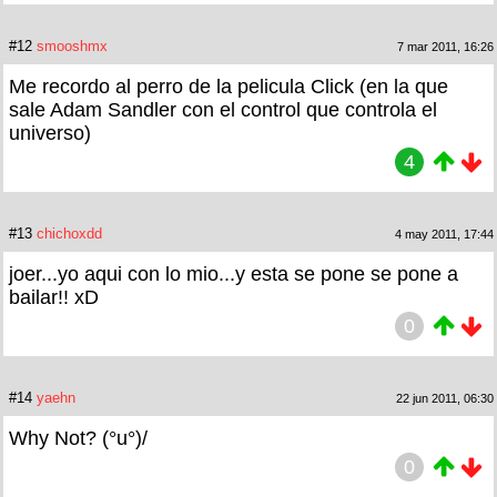
#12
smooshmx
7 mar 2011, 16:26
Me recordo al perro de la pelicula Click (en la que
sale Adam Sandler con el control que controla el
universo)
4
#13
chichoxdd
4 may 2011, 17:44
joer...yo aqui con lo mio...y esta se pone se pone a
bailar!! xD
0
#14
yaehn
22 jun 2011, 06:30
Why Not? (°u°)/
0