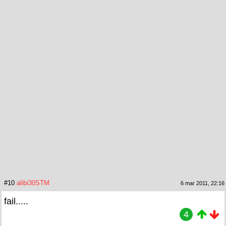
#10
alibi30STM
6 mar 2011, 22:16
fail.....
4