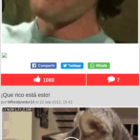
1080
7
¡Que rico está esto!
por
MRestaneitor16
el 22 sep 2012, 15:42