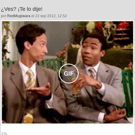
¿Ves? ¡Te lo dije!
por
RedMugiwara
el 22 sep 2012, 12:52