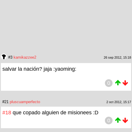
#3
kamikazzee2
26 sep 2012, 15:18
salvar la nación? jaja :yaoming:
0
#21
pluscuamperfecto
2 oct 2012, 15:17
#18
que copado alguien de misionees :D
0