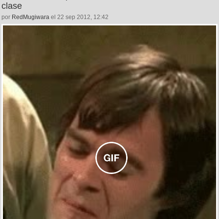
clase
por
RedMugiwara
el 22 sep 2012, 12:42