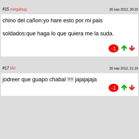
#15
megabug
26 sep 2012, 20:15
chino del cañon:yo hare esto por mi pais
soldados:que haga lo que quiera me la suda.
-1
#17
lild
26 sep 2012, 21:19
jodreer que guapo chabal !!!! jajajajaja
-1