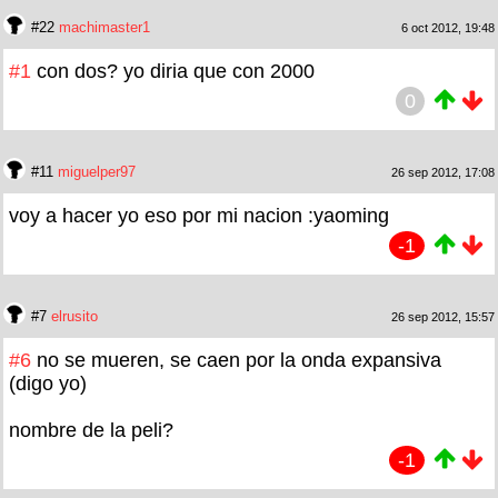
#22
machimaster1
6 oct 2012, 19:48
#1
con dos? yo diria que con 2000
0
#11
miguelper97
26 sep 2012, 17:08
voy a hacer yo eso por mi nacion :yaoming
-1
#7
elrusito
26 sep 2012, 15:57
#6
no se mueren, se caen por la onda expansiva
(digo yo)
nombre de la peli?
-1