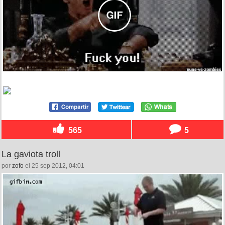
565
5
La gaviota troll
por
zofo
el 25 sep 2012, 04:01