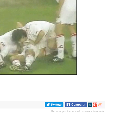
Compartir
Compartir
Compartir
en
en
en
Reportar por inadecuado o fuente incorrecta
tumblr
Google+
meneame