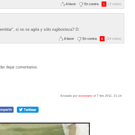
A favor
En contra
(3 votos)
1
emblar", si no se agita y sólo rugibosteza? D:
A favor
En contra
(24 votos)
6
der dejar comentarios.
Enviado por
oconowoc
el 7 feb 2011, 21:14