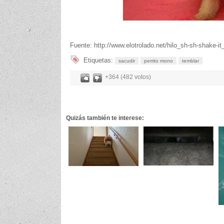
Fuente: http://www.elotrolado.net/hilo_sh-sh-shake-i
Etiquetas:
sacudir
perrito mono
temblar
+364 (482 votos)
Quizás también te interese: