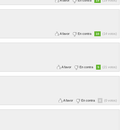
A favor
En contra
(19 votos)
15
A favor
En contra
(14 votos)
10
A favor
En contra
(21 votos)
5
A favor
En contra
(0 votos)
0