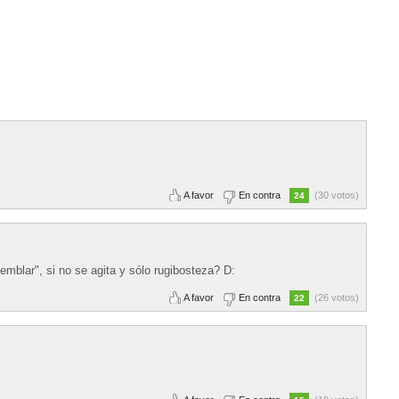
A favor
En contra
(30 votos)
24
emblar", si no se agita y sólo rugibosteza? D:
A favor
En contra
(26 votos)
22