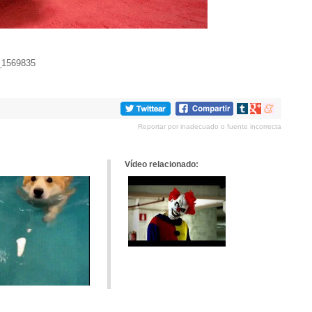
t_1569835
Compartir
Compartir
Compartir
en
en
en
Reportar por inadecuado o fuente incorrecta
tumblr
Google+
meneame
Vídeo relacionado: