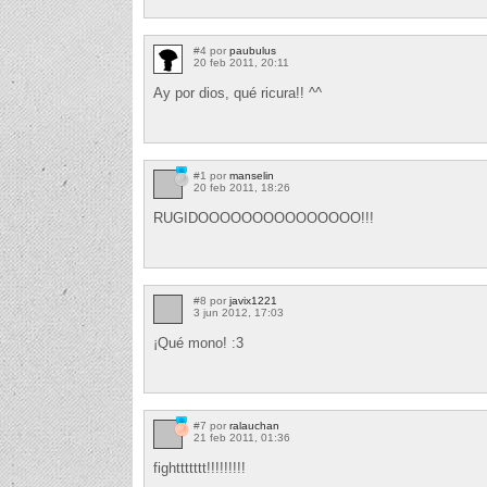
#4 por
paubulus
20 feb 2011, 20:11
Ay por dios, qué ricura!! ^^
#1 por
manselin
20 feb 2011, 18:26
RUGIDOOOOOOOOOOOOOOO!!!
#8 por
javix1221
3 jun 2012, 17:03
¡Qué mono! :3
#7 por
ralauchan
21 feb 2011, 01:36
fighttttttt!!!!!!!!!