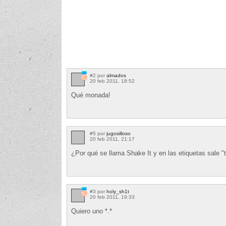
#2 por
almados
20 feb 2011, 18:52
Qué monada!
#5 por
jugosilloso
20 feb 2011, 21:17
¿Por qué se llama Shake It y en las etiquetas sale "t
#3 por
holy_sh1t
20 feb 2011, 19:33
Quiero uno *.*