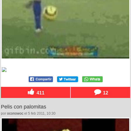
411
12
Pelis con palomitas
por
oconowoc
el 5 feb 2011, 10:30