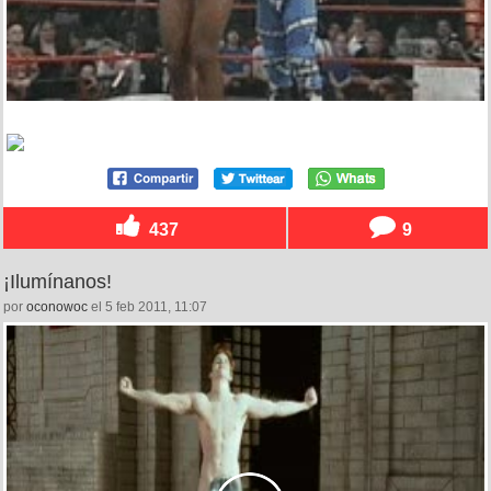
437
9
¡Ilumínanos!
por
oconowoc
el 5 feb 2011, 11:07