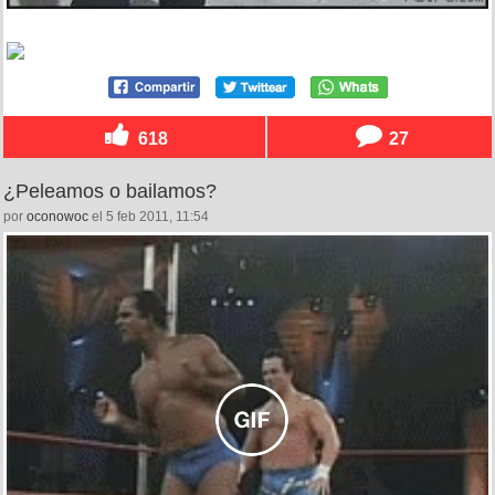
618
27
¿Peleamos o bailamos?
por
oconowoc
el 5 feb 2011, 11:54