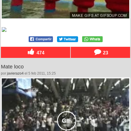
474
23
Mate loco
por
javierazo4
el 5 feb 2011, 15:25