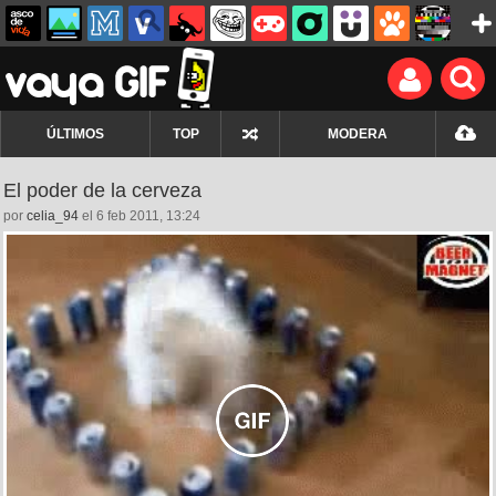
ÚLTIMOS
TOP
MODERA
El poder de la cerveza
por
celia_94
el 6 feb 2011, 13:24