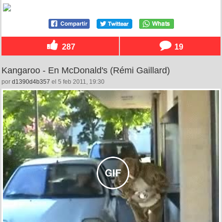
287
19
Kangaroo - En McDonald's (Rémi Gaillard)
por
d1390d4b357
el 5 feb 2011, 19:30