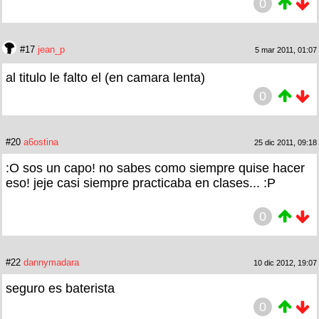
0
#17
jean_p
5 mar 2011, 01:07
al titulo le falto el (en camara lenta)
0
#20
a6ostina
25 dic 2011, 09:18
:O sos un capo! no sabes como siempre quise hacer
eso! jeje casi siempre practicaba en clases... :P
0
#22
dannymadara
10 dic 2012, 19:07
seguro es baterista
0