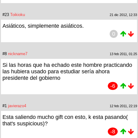
#23
Toikioku
21 dic 2012, 12:33
Asiáticos, simplemente asiáticos.
0
#8
nickname7
13 feb 2011, 01:25
Si las horas que ha echado este hombre practicando
las hubiera usado para estudiar sería ahora
presidente del gobierno
-6
#1
javierazo4
12 feb 2011, 22:19
Esta saliendo mucho gift con esto, k esta pasando(
that's suspicious)?
-8