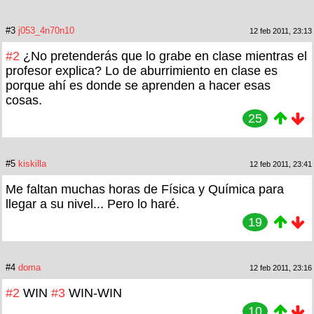
#3
j053_4n70n10
12 feb 2011, 23:13
#2
¿No pretenderás que lo grabe en clase mientras el
profesor explica? Lo de aburrimiento en clase es
porque ahí es donde se aprenden a hacer esas
cosas.
25
#5
kiskilla
12 feb 2011, 23:41
Me faltan muchas horas de Física y Química para
llegar a su nivel... Pero lo haré.
19
#4
doma
12 feb 2011, 23:16
#2
WIN
#3
WIN-WIN
10