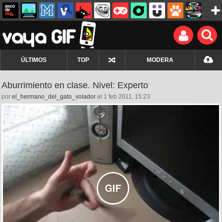
ÚLTIMOS
TOP
MODERA
Aburrimiento en clase. Nivel: Experto
por
el_hermano_del_gato_volador
el 1 feb 2011, 15:23