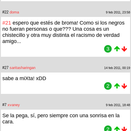
#22
doma
9 feb 2011, 23:58
#21
espero que estés de broma! Como si los negros
no fueran personas o que??? Una cosa es un
chistecillo y otra muy distinta el racismo de verdad
amigo...
3
#27
saritasharingan
14 feb 2011, 00:19
sabe a miXta! xDD
2
#7
xvaney
9 feb 2011, 18:48
Se la pega, sí, pero siempre con una sonrisa en la
cara.
2