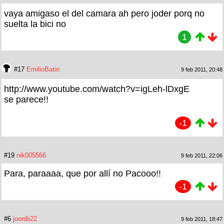
vaya amigaso el del camara ah pero joder porq no
suelta la bici no
1
#17
EmilioBatin
9 feb 2011, 20:48
http://www.youtube.com/watch?v=igLeh-lDxgE
se parece!!
-1
#19
nik005566
9 feb 2011, 22:06
Para, paraaaa, que por allí no Pacooo!!
-1
#6
joordii22
9 feb 2011, 18:47