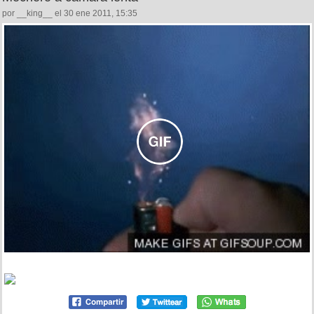
por __king__ el 30 ene 2011, 15:35