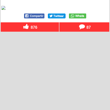
876
87