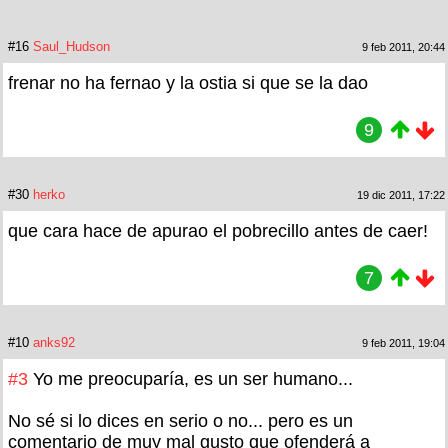
#16
Saul_Hudson
9 feb 2011, 20:44
frenar no ha fernao y la ostia si que se la dao
9
#30
herko
19 dic 2011, 17:22
que cara hace de apurao el pobrecillo antes de caer!
7
#10
anks92
9 feb 2011, 19:04
#3
Yo me preocuparía, es un ser humano...
No sé si lo dices en serio o no... pero es un
comentario de muy mal gusto que ofenderá a