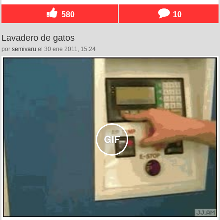
580
10
Lavadero de gatos
por
semivaru
el 30 ene 2011, 15:24