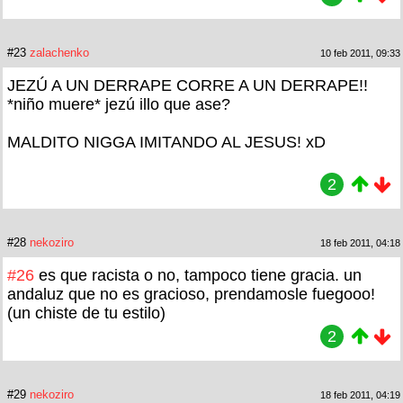
#23
zalachenko
10 feb 2011, 09:33
JEZÚ A UN DERRAPE CORRE A UN DERRAPE!!
*niño muere* jezú illo que ase?
MALDITO NIGGA IMITANDO AL JESUS! xD
2
#28
nekoziro
18 feb 2011, 04:18
#26
es que racista o no, tampoco tiene gracia. un
andaluz que no es gracioso, prendamosle fuegooo!
(un chiste de tu estilo)
2
#29
nekoziro
18 feb 2011, 04:19