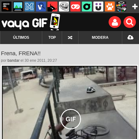
ÚLTIMOS
TOP
MODERA
Frena, FRENA!!
por
bandar
el 30 ene 2011, 20:27