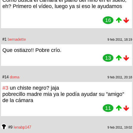
eh? Primero el vídeo, luego ya si eso le ayudamos
16
#1
bernadette
9 feb 2011, 18:19
Que ostiazo!! Pobre crío.
13
#14
doma
9 feb 2011, 20:18
#3
un chiste negro? jaja
pobrecillo madre mia ya le podía ayudar su ''amigo''
de la cámara
11
#9
lenabp147
9 feb 2011, 19:02