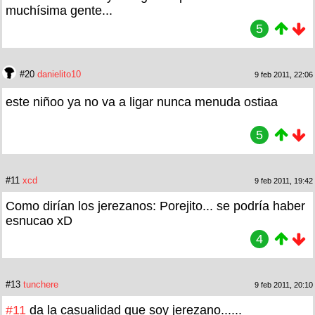
muchísima gente...
5
#20
danielito10
9 feb 2011, 22:06
este niñoo ya no va a ligar nunca menuda ostiaa
5
#11
xcd
9 feb 2011, 19:42
Como dirían los jerezanos: Porejito... se podría haber
esnucao xD
4
#13
tunchere
9 feb 2011, 20:10
#11
da la casualidad que soy jerezano......