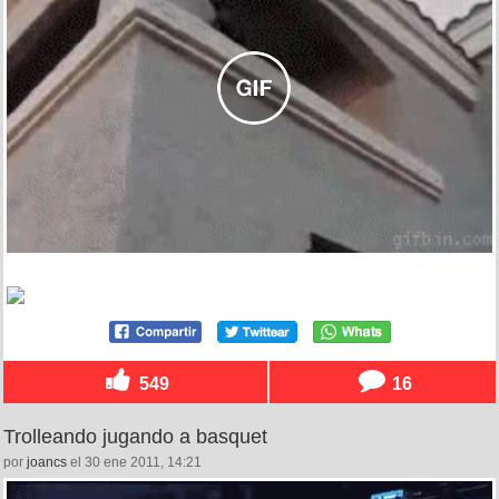
549
16
Trolleando jugando a basquet
por
joancs
el 30 ene 2011, 14:21