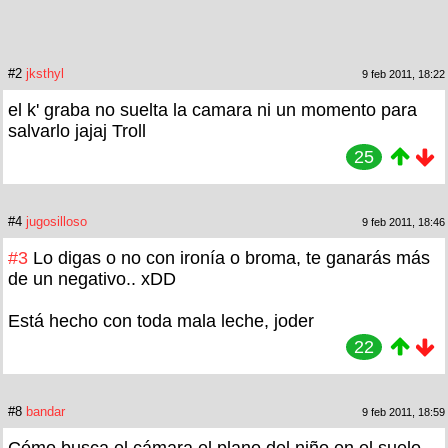
#2
jksthyl
9 feb 2011, 18:22
el k' graba no suelta la camara ni un momento para
salvarlo jajaj Troll
25
#4
jugosilloso
9 feb 2011, 18:46
#3
Lo digas o no con ironía o broma, te ganarás más
de un negativo.. xDD
Está hecho con toda mala leche, joder
22
#8
bandar
9 feb 2011, 18:59
Cómo busca el cámara el plano del niño en el suelo,