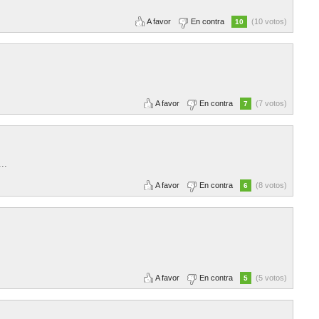
A favor
En contra
(10 votos)
10
A favor
En contra
(7 votos)
7
..
A favor
En contra
(8 votos)
6
A favor
En contra
(5 votos)
5