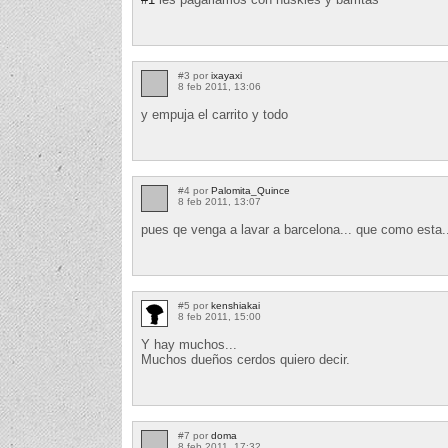
#3 por
ixayaxi
8 feb 2011, 13:06
y empuja el carrito y todo
#4 por
Palomita_Quince
8 feb 2011, 13:07
pues qe venga a lavar a barcelona... que como esta..
#5 por
kenshiakai
8 feb 2011, 15:00
Y hay muchos...
Muchos dueños cerdos quiero decir.
#7 por
doma
8 feb 2011, 17:32