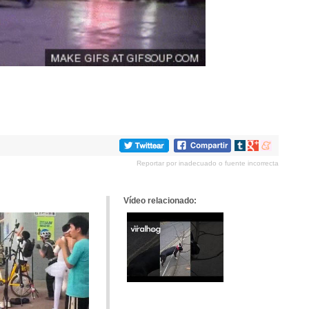
Compartir
Compartir
Compartir
en
en
en
Reportar por inadecuado o fuente incorrecta
tumblr
Google+
meneame
Vídeo relacionado: