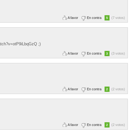
A favor
En contra
(7 votos)
5
watch?v=otP9iLbqGzQ ;)
A favor
En contra
(3 votos)
3
A favor
En contra
(2 votos)
2
A favor
En contra
(2 votos)
2