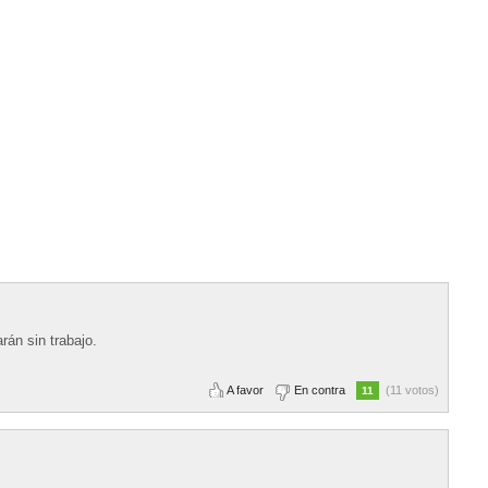
rán sin trabajo.
A favor
En contra
(11 votos)
11