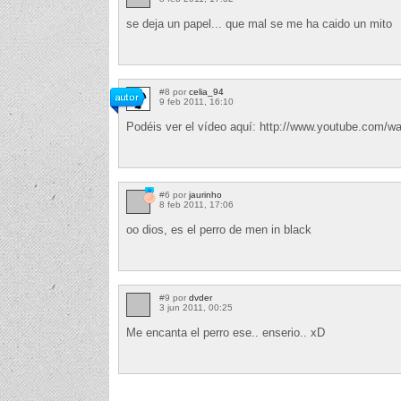
se deja un papel... que mal se me ha caido un mito
#8 por
celia_94
9 feb 2011, 16:10
Podéis ver el vídeo aquí: http://www.youtube.com/
#6 por
jaurinho
8 feb 2011, 17:06
oo dios, es el perro de men in black
#9 por
dvder
3 jun 2011, 00:25
Me encanta el perro ese.. enserio.. xD