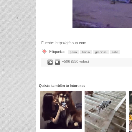
Fuente: http://gifsoup.com
Etiquetas:
perro
limpia
gracioso
calle
+506 (550 votos)
Quizás también te interese: