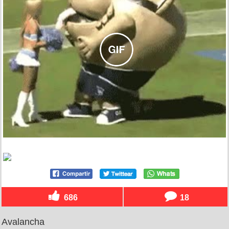
686
18
Avalancha