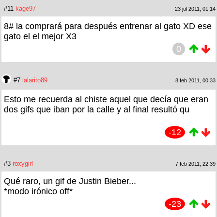
#11
kage97
23 jul 2011, 01:14
8# la comprará para después entrenar al gato XD ese
gato el el mejor X3
0
#7
lalarito89
8 feb 2011, 00:33
Esto me recuerda al chiste aquel que decía que eran
dos gifs que iban por la calle y al final resultó qu
-12
#3
roxygirl
7 feb 2011, 22:39
Qué raro, un gif de Justin Bieber...
*modo irónico off*
-23