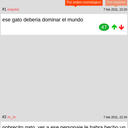
Por orden cronológico
Por mejores
#1
ixayaxi
7 feb 2011, 22:20
ese gato deberia dominar el mundo
47
#2
m_m
7 feb 2011, 22:34
pobrecito gato, ver a ese personaje le habra hecho un