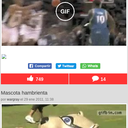
749
14
Mascota hambrienta
por
wargray
el 29 ene 2011, 11:38