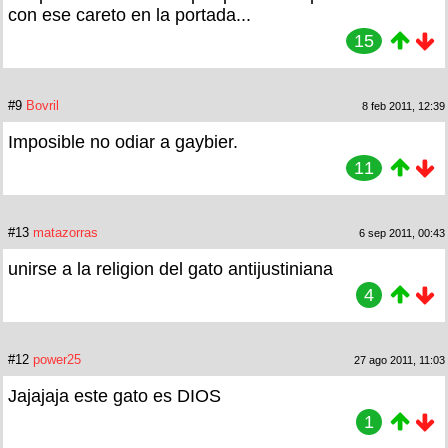
con ese careto en la portada...
15
#9
Bovril
8 feb 2011, 12:39
Imposible no odiar a gaybier.
11
#13
matazorras
6 sep 2011, 00:43
unirse a la religion del gato antijustiniana
4
#12
power25
27 ago 2011, 11:03
Jajajaja este gato es DIOS
1