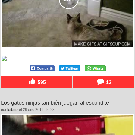
595
12
Los gatos ninjas también juegan al escondite
por
leibniz
el 29 ene 2011, 16:28