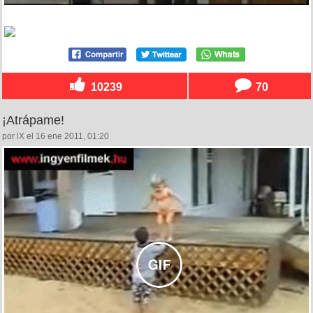
10239
70
¡Atrápame!
por lX el 16 ene 2011, 01:20