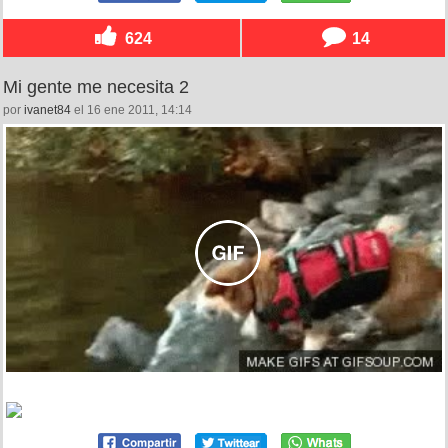
624
14
Mi gente me necesita 2
por
ivanet84
el 16 ene 2011, 14:14