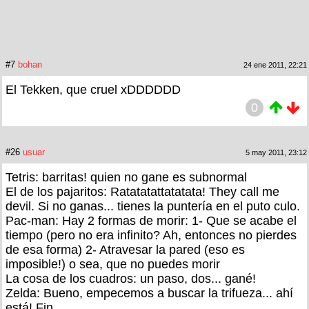
#7
bohan
24 ene 2011, 22:21
El Tekken, que cruel xDDDDDD
0
#26
usuar
5 may 2011, 23:12
Tetris: barritas! quien no gane es subnormal
El de los pajaritos: Ratatatattatatata! They call me
devil. Si no ganas... tienes la puntería en el puto culo.
Pac-man: Hay 2 formas de morir: 1- Que se acabe el
tiempo (pero no era infinito? Ah, entonces no pierdes
de esa forma) 2- Atravesar la pared (eso es
imposible!) o sea, que no puedes morir
La cosa de los cuadros: un paso, dos... gané!
Zelda: Bueno, empecemos a buscar la trifueza... ahí
está! Fin