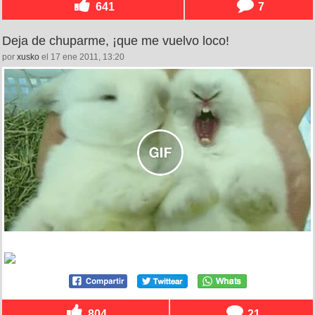
641
7
Deja de chuparme, ¡que me vuelvo loco!
por
xusko
el 17 ene 2011, 13:20
804
21