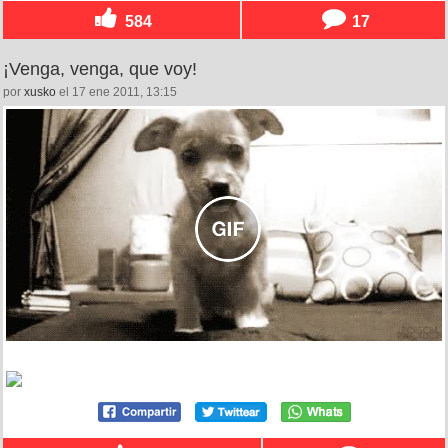
584
17
¡Venga, venga, que voy!
por
xusko
el 17 ene 2011, 13:15