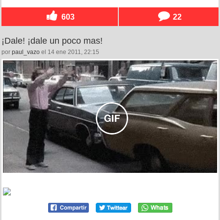
603
22
¡Dale! ¡dale un poco mas!
por
paul_vazo
el 14 ene 2011, 22:15