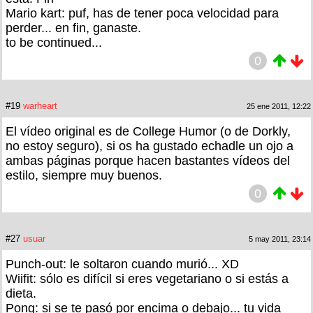
Mario kart: puf, has de tener poca velocidad para
perder... en fin, ganaste.
to be continued...
0
#19
warheart
25 ene 2011, 12:22
El vídeo original es de College Humor (o de Dorkly,
no estoy seguro), si os ha gustado echadle un ojo a
ambas páginas porque hacen bastantes vídeos del
estilo, siempre muy buenos.
0
#27
usuar
5 may 2011, 23:14
Punch-out: le soltaron cuando murió... XD
Wiifit: sólo es difícil si eres vegetariano o si estás a
dieta.
Pong: si se te pasó por encima o debajo... tu vida