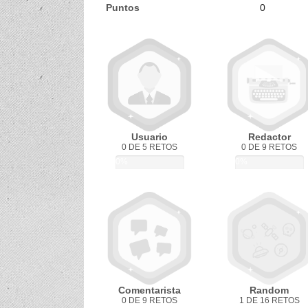
Puntos
0
Usuario
Redactor
0 DE 5 RETOS
0 DE 9 RETOS
0%
0%
Comentarista
Random
0 DE 9 RETOS
1 DE 16 RETOS