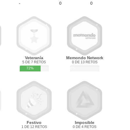
-
0
0
Veteranía
Memondo Network
5 DE 7 RETOS
0 DE 13 RETOS
72%
0%
Festivo
Imposible
1 DE 12 RETOS
0 DE 4 RETOS