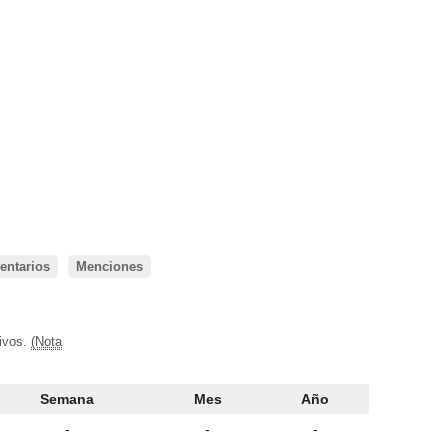
ntarios
Menciones
tivos.
(Nota
Semana
Mes
Año
-
-
-