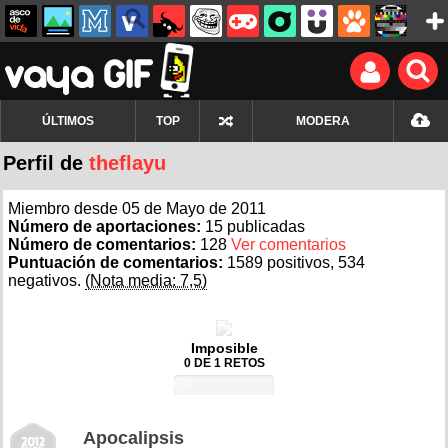
ÚLTIMOS
TOP
MODERA
Perfil de
theflayu
Miembro desde 05 de Mayo de 2011
Número de aportaciones:
15 publicadas
Número de comentarios:
128
Ver comentarios
Puntuación de comentarios:
1589 positivos, 534
negativos.
(Nota media: 7,5)
Imposible
0 DE 1 RETOS
0%
Apocalipsis