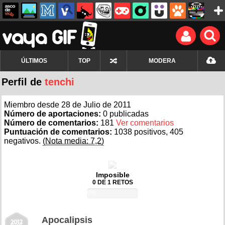
ÚLTIMOS
TOP
MODERA
Perfil de
tenchi
Miembro desde 28 de Julio de 2011
Número de aportaciones:
0 publicadas
Número de comentarios:
181
Ver comentarios
Puntuación de comentarios:
1038 positivos, 405
negativos.
(Nota media: 7,2)
Imposible
0 DE 1 RETOS
0%
Apocalipsis