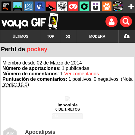
ÚLTIMOS
TOP
MODERA
Perfil de
pockey
Miembro desde 02 de Marzo de 2014
Número de aportaciones:
1 publicadas
Número de comentarios:
1
Ver comentarios
Puntuación de comentarios:
1 positivos, 0 negativos.
(Nota
media: 10,0)
Imposible
0 DE 1 RETOS
0%
Apocalipsis