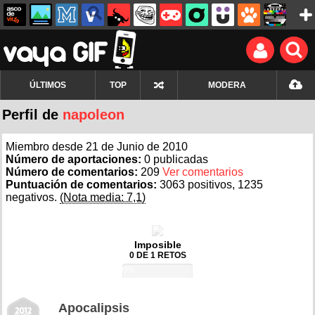
ÚLTIMOS
TOP
MODERA
Perfil de
napoleon
Miembro desde 21 de Junio de 2010
Número de aportaciones:
0 publicadas
Número de comentarios:
209
Ver comentarios
Puntuación de comentarios:
3063 positivos, 1235
negativos.
(Nota media: 7,1)
Imposible
0 DE 1 RETOS
0%
Apocalipsis