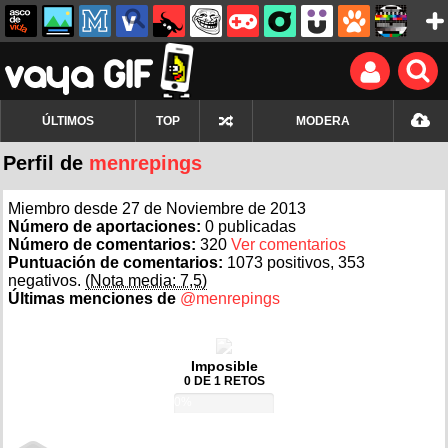
ÚLTIMOS
TOP
MODERA
Perfil de
menrepings
Miembro desde 27 de Noviembre de 2013
Número de aportaciones:
0 publicadas
Número de comentarios:
320
Ver comentarios
Puntuación de comentarios:
1073 positivos, 353
negativos.
(Nota media: 7,5)
Últimas menciones de
@menrepings
Imposible
0 DE 1 RETOS
0%